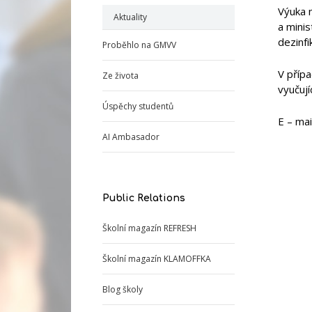
Výuka 
Aktuality
a minis
dezinf
Proběhlo na GMVV
V přípa
Ze života
vyučují
Úspěchy studentů
E – mai
AI Ambasador
Public Relations
Školní magazín REFRESH
Školní magazín KLAMOFFKA
Blog školy