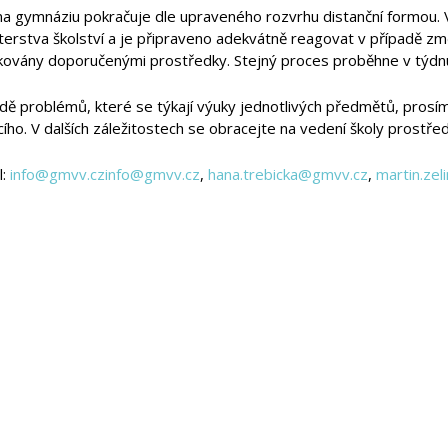
na gymnáziu pokračuje dle upraveného rozvrhu distanční formou. V
terstva školství a je připraveno adekvátně reagovat v případě zm
ikovány doporučenými prostředky. Stejný proces proběhne v týd
dě problémů, které se týkají výuky jednotlivých předmětů, prosíme
cího. V dalších záležitostech se obracejte na vedení školy prostřed
l:
info@gmvv.cz
info@gmvv.cz
,
hana.trebicka@gmvv.cz
,
martin.ze