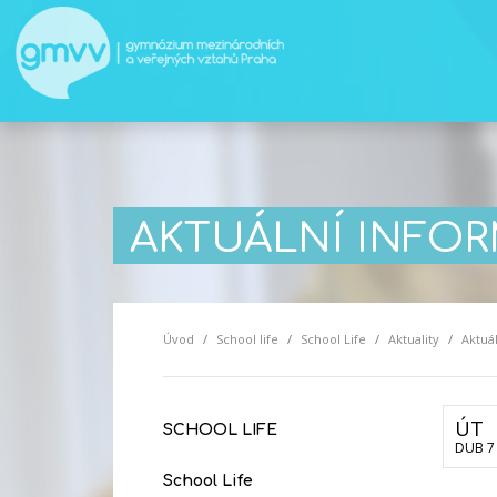
AKTUÁLNÍ INFO
Úvod
School life
School Life
Aktuality
Aktuá
ÚT
SCHOOL LIFE
DUB 7
School Life