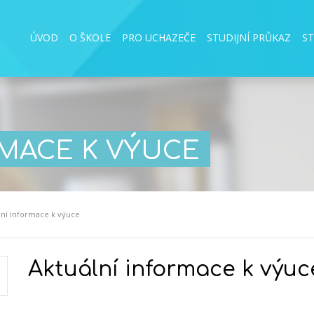
ÚVOD
O ŠKOLE
PRO UCHAZEČE
STUDIJNÍ PRŮKAZ
S
RMACE K VÝUCE
lní informace k výuce
Aktuální informace k výuc