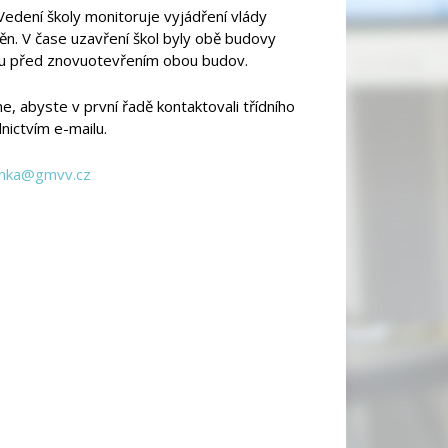
edení školy monitoruje vyjádření vlády
ěn. V čase uzavření škol byly obě budovy
nu před znovuotevřením obou budov.
, abyste v první řadě kontaktovali třídního
nictvím e-mailu.
linka@gmvv.cz