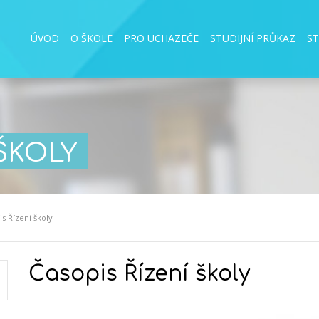
ÚVOD
O ŠKOLE
PRO UCHAZEČE
STUDIJNÍ PRŮKAZ
S
ŠKOLY
s Řízení školy
Časopis Řízení školy