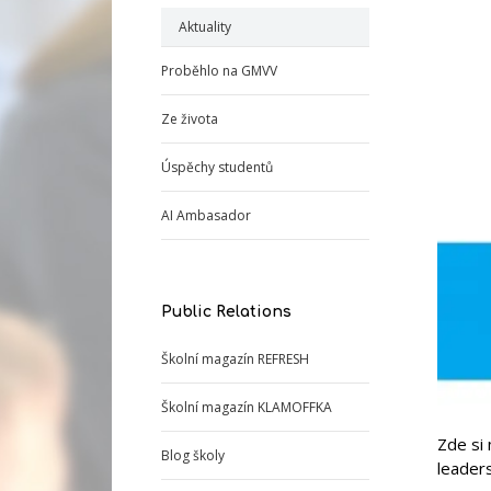
Aktuality
Proběhlo na GMVV
Ze života
Úspěchy studentů
AI Ambasador
Public Relations
Školní magazín REFRESH
Školní magazín KLAMOFFKA
Zde si 
Blog školy
leaders