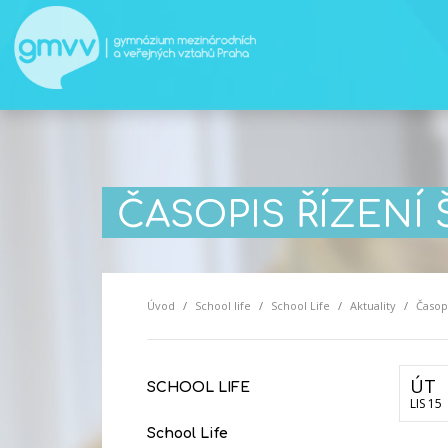
ČASOPIS ŘÍZENÍ 
Úvod
School life
School Life
Aktuality
Časopi
ÚT
SCHOOL LIFE
LIS 15
School Life