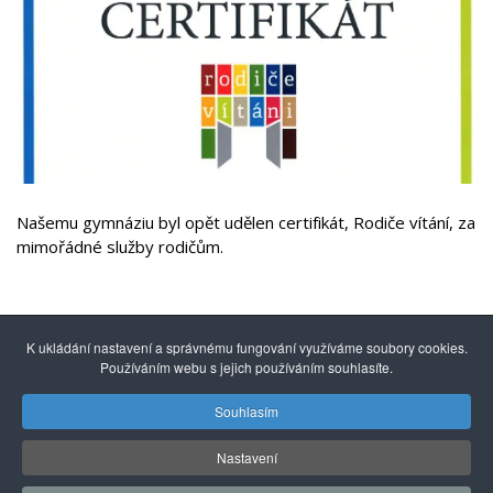
Našemu gymnáziu byl opět udělen certifikát, Rodiče vítání, za
mimořádné služby rodičům.
K ukládání nastavení a správnému fungování využíváme soubory cookies.
Používáním webu s jejich používáním souhlasíte.
Souhlasím
© 2014 - 2026
Gymnázium mezinárodních a veřejných
vztahů Praha s.r.o.
| Kuncova 1580, 155 00 Praha 5, +420
Nastavení
251 550 846 |
info@gmvv.cz