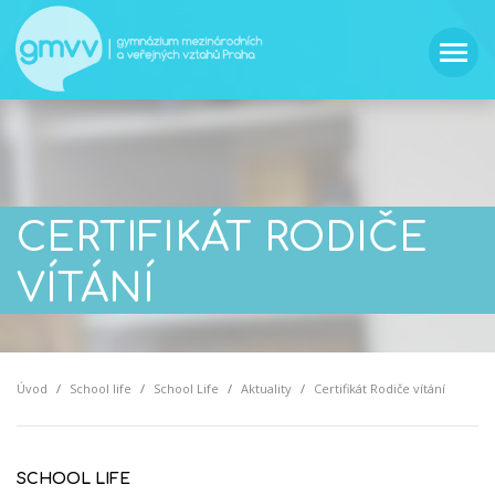
CERTIFIKÁT RODIČE
VÍTÁNÍ
Úvod
School life
School Life
Aktuality
Certifikát Rodiče vítání
SCHOOL LIFE