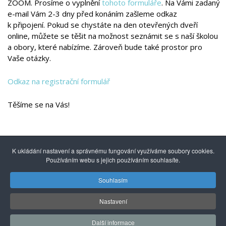
ZOOM. Prosíme o vyplnění
tohoto formuláře
. Na Vámi zadaný
e-mail Vám 2-3 dny před konáním zašleme odkaz
k připojení. Pokud se chystáte na den otevřených dveří
online, můžete se těšit na možnost seznámit se s naší školou
a obory, které nabízíme. Zároveň bude také prostor pro
Vaše otázky.
Odkaz na registrační formulář
Těšíme se na Vás!
K ukládání nastavení a správnému fungování využíváme soubory cookies.
Používáním webu s jejich používáním souhlasíte.
Souhlasím
© 2014 - 2026
Gymnázium mezinárodních a veřejných
vztahů Praha s.r.o.
| Kuncova 1580, 155 00 Praha 5, +420
Nastavení
251 550 846 |
info@gmvv.cz
Správu převzal: Agionet.cz
, 2020
*
Další informace