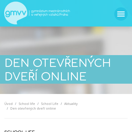
DEN OTEVŘENÝCH
DVEŘÍ ONLINE
Úvod
School life
School Life
Aktuality
Den otevřených dveří online