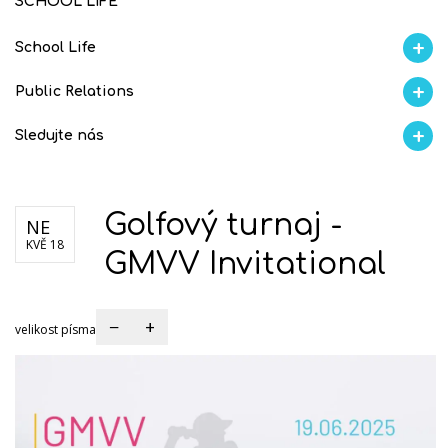
SCHOOL LIFE
School Life
Aktuality
Proběhlo na GMVV
Ze života
Úspěchy studentů
AI Ambasador
Public Relations
Školní magazín REFRESH
Školní magazín KLAMOFFKA
Blog školy
Soutěže
Spolup
Sledujte nás
Facebook
Instagram
Fotogralerie Flickr
Videokanál Youtube
Golfový turnaj -
NE
KVĚ 18
GMVV Invitational
−
+
velikost písma