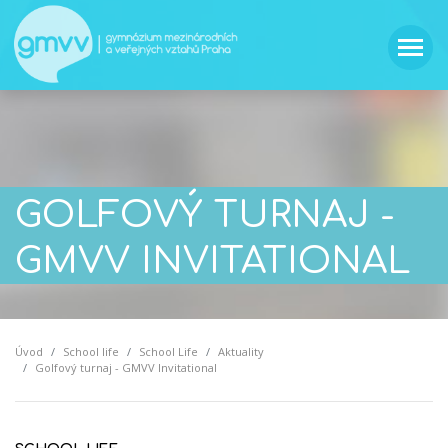
GOLFOVÝ TURNAJ -
GMVV INVITATIONAL
Úvod
School life
School Life
Aktuality
Golfový turnaj - GMVV Invitational