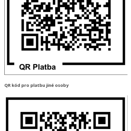
QR kód pro platbu jiné osoby