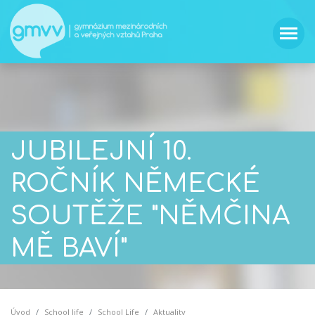
JUBILEJNÍ 10.
ROČNÍK NĚMECKÉ
SOUTĚŽE "NĚMČINA
MĚ BAVÍ"
Úvod
School life
School Life
Aktuality