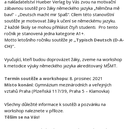
a nakladatelství Hueber Verlag by Vás zvou na motivační
zábavnou soutěž pro žáky německého jazyka „Němčina mě
baví“ - „Deutsch macht mir Spaß“. Cílem této stanovištní
soutěže je motivovat žáky k učení se německému jazyku.
Z každé školy se mohou přihlásit čtyři studenti. Pro tento
ročník je stanovená jedna kategorie A1+.
Motto letošního ročníku soutěže je
,,Typisch Deutsch (D-A-
CH)“.
Vyučující, kteří budou doprovázet žáky, zveme na workshop
k metodice výuky německého jazyka akreditovaný MŠMT.
Termín soutěže a workshopu:
8. prosinec 2021
Místo konání:
Gymnázium mezinárodních a veřejných
vztahů Praha (Plzeňská 117/39, Praha 5 – Klamovka)
Všechny důležité informace k soutěži a pozvánku na
workshop naleznete v příloze.
Těším se na Vás!