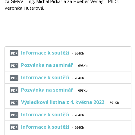
za GMVV - Ing. Michal Pickar a za Hueber Verlag - PhDr.
Veronika Hutarová.
Informace k soutěži
PDF
264Kb
Pozvánka na seminář
PDF
698Kb
Informace k soutěži
PDF
264Kb
Pozvánka na seminář
PDF
698Kb
Výsledková listina z 4. května 2022
PDF
391Kb
Informace k soutěži
PDF
264Kb
Informace k soutěži
PDF
264Kb