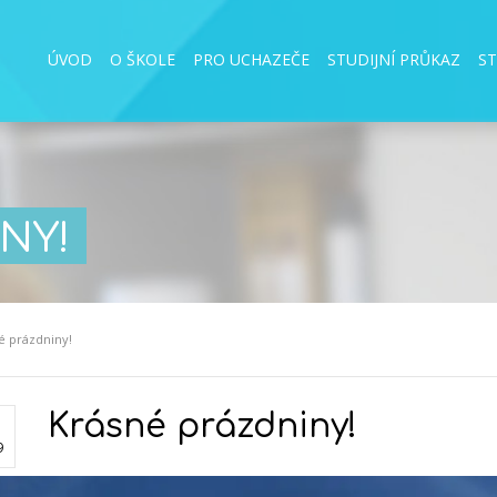
ÚVOD
O ŠKOLE
PRO UCHAZEČE
STUDIJNÍ PRŮKAZ
S
NY!
é prázdniny!
Krásné prázdniny!
9