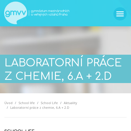
LABORATORNÍ PRÁCE
Z CHEMIE, 6.A + 2.D
Úvod
School life
School Life
Aktuality
Laboratorní práce z chemie, 6.A + 2.D