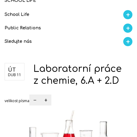
SCHOOL LIFE
School Life
Aktuality
Proběhlo na GMVV
Ze života
Úspěchy studentů
AI Ambasador
Public Relations
Školní magazín REFRESH
Školní magazín KLAMOFFKA
Blog školy
Soutěže
Spolup
Sledujte nás
Facebook
Instagram
Fotogralerie Flickr
Videokanál Youtube
Laboratorní práce
ÚT
DUB 11
z chemie, 6.A + 2.D
−
+
velikost písma