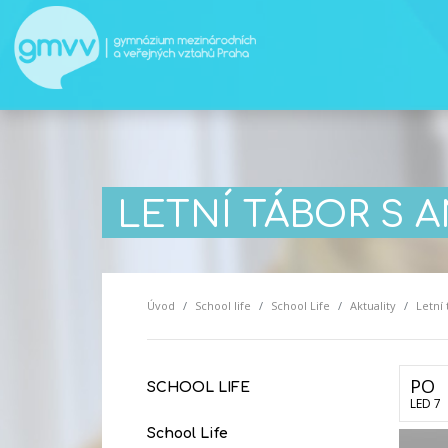
LETNÍ TÁBOR S 
Úvod
School life
School Life
Aktuality
Letní 
PO
SCHOOL LIFE
LED 7
School Life