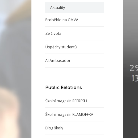
Aktuality
Proběhlo na GMVV
Ze života
Úspěchy studentů
AI Ambasador
Public Relations
Školní magazín REFRESH
Školní magazín KLAMOFFKA
Blog školy