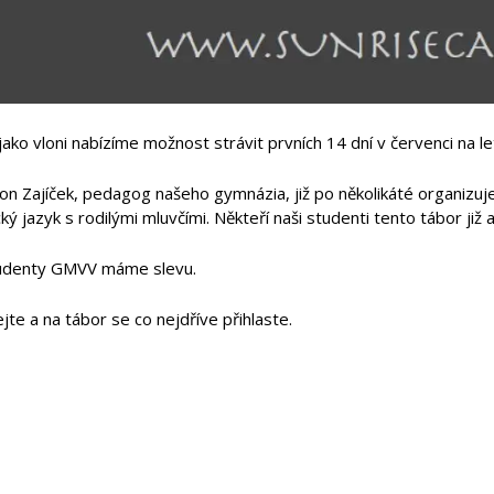
jako vloni nabízíme možnost strávit prvních 14 dní v červenci na 
mon Zajíček, pedagog našeho gymnázia, již po několikáté organizu
cký jazyk s rodilými mluvčími. Někteří naši studenti tento tábor již
udenty GMVV máme slevu.
te a na tábor se co nejdříve přihlaste.