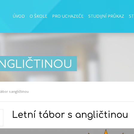
ÚVOD
O ŠKOLE
PRO UCHAZEČE
STUDIJNÍ PRŮKAZ
S
ANGLIČTINOU
tábor s angličtinou
Letní tábor s angličtinou