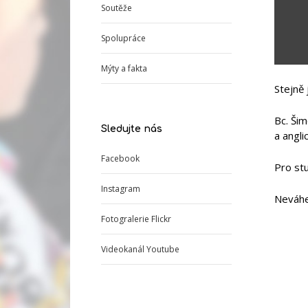
Soutěže
Spolupráce
Mýty a fakta
Stejně 
Bc. Ši
Sledujte nás
a angli
Facebook
Pro st
Instagram
Neváhej
Fotogralerie Flickr
Videokanál Youtube