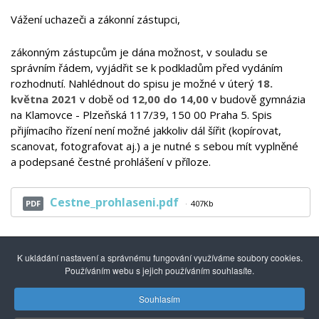
Vážení uchazeči a zákonní zástupci,
zákonným zástupcům je dána možnost, v souladu se
správním řádem, vyjádřit se k podkladům před vydáním
rozhodnutí. Nahlédnout do spisu je možné v úterý
18.
května 2021
v době od
12,00 do 14,00
v budově gymnázia
na Klamovce - Plzeňská 117/39, 150 00 Praha 5. Spis
přijímacího řízení není možné jakkoliv dál šířit (kopírovat,
scanovat, fotografovat aj.) a je nutné s sebou mít vyplněné
a podepsané čestné prohlášení v příloze.
Cestne_prohlaseni.pdf
PDF
407Kb
K ukládání nastavení a správnému fungování využíváme soubory cookies.
Používáním webu s jejich používáním souhlasíte.
Souhlasím
© 2014 - 2026
Gymnázium mezinárodních a veřejných