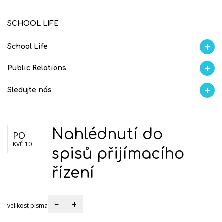
SCHOOL LIFE
School Life
Aktuality
Proběhlo na GMVV
Ze života
Úspěchy studentů
AI Ambasador
Public Relations
Školní magazín REFRESH
Školní magazín KLAMOFFKA
Blog školy
Soutěže
Spolup
Sledujte nás
Facebook
Instagram
Fotogralerie Flickr
Videokanál Youtube
Nahlédnutí do
PO
KVĚ 10
spisů přijímacího
řízení
−
+
velikost písma