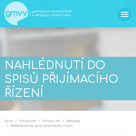
NAHLÉDNUTÍ DO
SPISŮ PŘIJÍMACÍHO
ŘÍZENÍ
Úvod
School life
School Life
Aktuality
Nahlédnutí do spisů přijímacího řízení