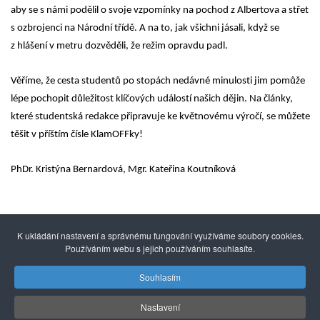
aby se s námi podělil o svoje vzpomínky na pochod z Albertova a střet
s ozbrojenci na Národní třídě. A na to, jak všichni jásali, když se
z hlášení v metru dozvěděli, že režim opravdu padl.
Věříme, že cesta studentů po stopách nedávné minulosti jim pomůže
lépe pochopit důležitost klíčových událostí našich dějin. Na články,
které studentská redakce připravuje ke květnovému výročí, se můžete
těšit v příštím čísle KlamOFFky!
PhDr. Kristýna Bernardová, Mgr. Kateřina Koutníková
K ukládání nastavení a správnému fungování využíváme soubory cookies.
Používáním webu s jejich používáním souhlasíte.
Souhlasím
© 2014 - 2026
Gymnázium mezinárodních a veřejných
vztahů Praha s.r.o.
| Kuncova 1580, 155 00 Praha 5, +420
Nastavení
251 550 846 |
info@gmvv.cz