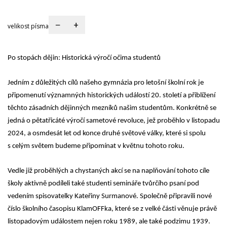
−
+
velikost písma
Po stopách dějin: Historická výročí očima studentů
Jedním z důležitých cílů našeho gymnázia pro letošní školní rok je
připomenutí významných historických událostí 20. století a přiblížení
těchto zásadních dějinných mezníků našim studentům. Konkrétně se
jedná o pětatřicáté výročí sametové revoluce, jež proběhlo v listopadu
2024, a osmdesát let od konce druhé světové války, které si spolu
s celým světem budeme připomínat v květnu tohoto roku.
Vedle již proběhlých a chystaných akcí se na naplňování tohoto cíle
školy aktivně podíleli také studenti semináře tvůrčího psaní pod
vedením spisovatelky Kateřiny Surmanové. Společně připravili nové
číslo školního časopisu KlamOFFka, které se z velké části věnuje právě
listopadovým událostem nejen roku 1989, ale také podzimu 1939.