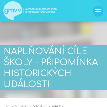
NAPLŇOVÁNÍ CÍLE
ŠKOLY - PŘIPOMÍNKA
HISTORICKÝCH
UDÁLOSTI
Úvod
School life
School Life
Aktuality