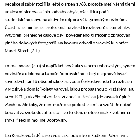
Redakce si záběr rozšířila ještě o srpen 1968, protože mezi všemi třemi
událostmi sledovala linku odvahy obyčejných lidí a podílu
studentského stavu na aktivním odporu vůči tyranským režimům.
Účastníci semináře se profesionálně zhostili rozhovorů s pamětníky,
vytvoření přehledné časové osy i povedeného grafického zpracování
plného dobových fotografií. Na layoutu odvedl obrovský kus práce
Marek Strach (3.H).
Emma Inward (3.H) si například povídala s Janem Dobrovským, synem
novináře a diplomata Luboše Dobrovského, který o srpnové invazi
sovětských tanků působil jako zpravodaj Československého rozhlasu
v Moskvě a domácí kolegy varoval, jakou propagandu o Pražském jaru
Kreml šíří. „Utkvělo mi zoufalství z pocitu, že silou jde zastavit úplně
všechno. Ale taky, že není možné se poddat, zlomit a vzdát. Je nutné
bojovat za svobodu, ať to stojí, co to stojí, protože jinak život nemá
smysl,“ řekl mimo jiné Dobrovský.
Lea Konaković (5.E) zase vyrazila za právníkem Radkem Pokorným,