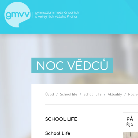
NOC VĚDCŮ
Úvod
School life
School Life
Aktuality
Noc v
PÁ
SCHOOL LIFE
ŘÍJ 5
School Life