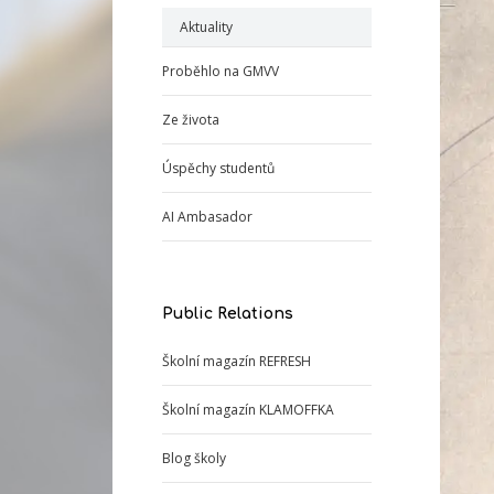
Aktuality
Proběhlo na GMVV
Ze života
Úspěchy studentů
AI Ambasador
Public Relations
Školní magazín REFRESH
Školní magazín KLAMOFFKA
Blog školy