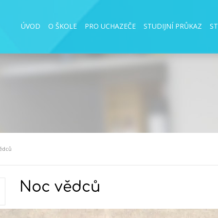
ÚVOD
O ŠKOLE
PRO UCHAZEČE
STUDIJNÍ PRŮKAZ
S
ědců
Noc vědců