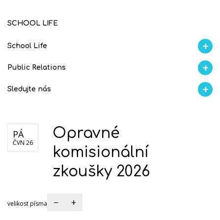
SCHOOL LIFE
School Life
Aktuality
Proběhlo na GMVV
Ze života
Úspěchy studentů
AI Ambasador
Public Relations
Školní magazín REFRESH
Školní magazín KLAMOFFKA
Blog školy
Soutěže
Spolup
Sledujte nás
Facebook
Instagram
Fotogralerie Flickr
Videokanál Youtube
Opravné
PÁ
ČVN 26
komisionální
zkoušky 2026
−
+
velikost písma