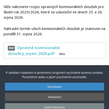
Níže naleznete rozpis opravných komisionálních zkoušek pro
školní rok 2025/2026, které se uskuteční ve dnech 25. a 26.
srpna 2026.
Náhradní termín všech komisionálních zkoušek je stanoven na
pondělí 31. srpna 2026.
Opravné komisionální
PDF
zkoušky_srpen_2026.pdf
90Kb
K ukládání nastavení a správnému fungování využíváme soubory cookies.
Používáním webu s jejich používáním souhlasíte.
Souhlasím
© 2014 - 2026
Gymnázium mezinárodních a veřejných
vztahů Praha s.r.o.
| Kuncova 1580, 155 00 Praha 5, +420
Nastavení
251 550 846 |
info@gmvv.cz
Správu převzal: Agionet.cz
, 2020
*
Další informace