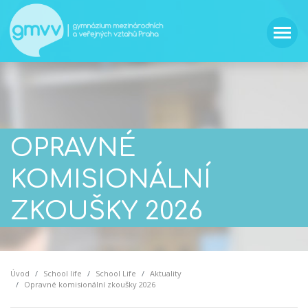
OPRAVNÉ
KOMISIONÁLNÍ
ZKOUŠKY 2026
Úvod
School life
School Life
Aktuality
Opravné komisionální zkoušky 2026