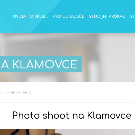
ÚVOD
O ŠKOLE
PRO UCHAZEČE
STUDIJNÍ PRŮKAZ
S
NA KLAMOVCE
 shoot na Klamovce
Photo shoot na Klamovce