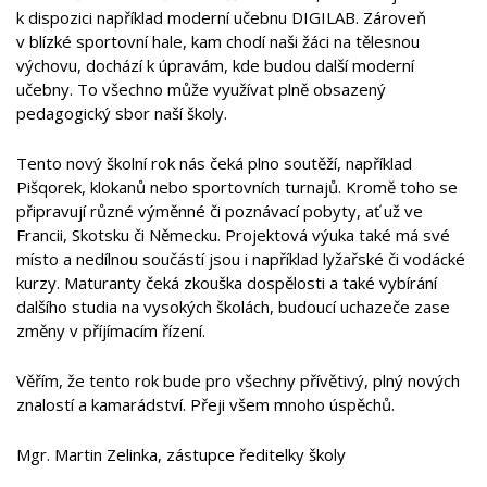
k dispozici například moderní učebnu DIGILAB. Zároveň
v blízké sportovní hale, kam chodí naši žáci na tělesnou
výchovu, dochází k úpravám, kde budou další moderní
učebny. To všechno může využívat plně obsazený
pedagogický sbor naší školy.
Tento nový školní rok nás čeká plno soutěží, například
Pišqorek, klokanů nebo sportovních turnajů. Kromě toho se
připravují různé výměnné či poznávací pobyty, ať už ve
Francii, Skotsku či Německu. Projektová výuka také má své
místo a nedílnou součástí jsou i například lyžařské či vodácké
kurzy. Maturanty čeká zkouška dospělosti a také vybírání
dalšího studia na vysokých školách, budoucí uchazeče zase
změny v příjímacím řízení.
Věřím, že tento rok bude pro všechny přívětivý, plný nových
znalostí a kamarádství. Přeji všem mnoho úspěchů.
Mgr. Martin Zelinka, zástupce ředitelky školy