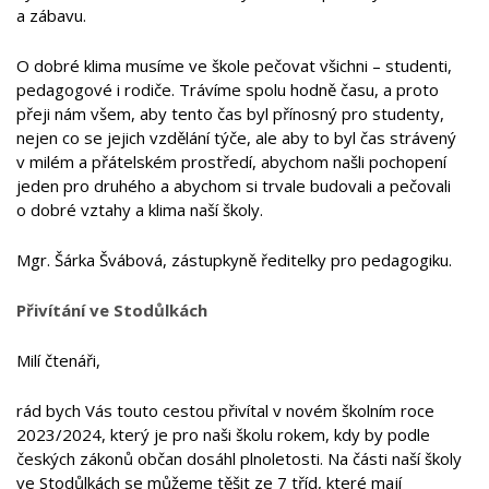
a zábavu.
O dobré klima musíme ve škole pečovat všichni – studenti,
pedagogové i rodiče. Trávíme spolu hodně času, a proto
přeji nám všem, aby tento čas byl přínosný pro studenty,
nejen co se jejich vzdělání týče, ale aby to byl čas strávený
v milém a přátelském prostředí, abychom našli pochopení
jeden pro druhého a abychom si trvale budovali a pečovali
o dobré vztahy a klima naší školy.
Mgr. Šárka Švábová, zástupkyně ředitelky pro pedagogiku.
Přivítání ve Stodůlkách
Milí čtenáři,
rád bych Vás touto cestou přivítal v novém školním roce
2023/2024, který je pro naši školu rokem, kdy by podle
českých zákonů občan dosáhl plnoletosti. Na části naší školy
ve Stodůlkách se můžeme těšit ze 7 tříd, které mají