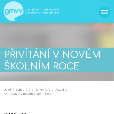
PŘIVÍTÁNÍ V NOVÉM
ŠKOLNÍM ROCE
Úvod
School life
School Life
Aktuality
Přivítání v novém školním roce