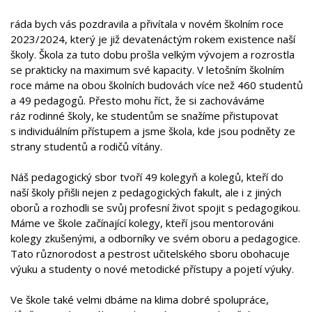
ráda bych vás pozdravila a přivítala v novém školním roce
2023/2024, který je již devatenáctým rokem existence naší
školy. Škola za tuto dobu prošla velkým vývojem a rozrostla
se prakticky na maximum své kapacity. V letošním školním
roce máme na obou školních budovách více než 460 studentů
a 49 pedagogů. Přesto mohu říct, že si zachováváme
ráz rodinné školy, ke studentům se snažíme přistupovat
s individuálním přístupem a jsme škola, kde jsou podněty ze
strany studentů a rodičů vítány.
Náš pedagogický sbor tvoří 49 kolegyň a kolegů, kteří do
naší školy přišli nejen z pedagogických fakult, ale i z jiných
oborů a rozhodli se svůj profesní život spojit s pedagogikou.
Máme ve škole začínající kolegy, kteří jsou mentorováni
kolegy zkušenými, a odborníky ve svém oboru a pedagogice.
Tato různorodost a pestrost učitelského sboru obohacuje
výuku a studenty o nové metodické přístupy a pojetí výuky.
Ve škole také velmi dbáme na klima dobré spolupráce,