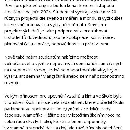
První projektové dny se budou konat koncem listopadu
a další pak na jaře 2024. Studenti si vybírají z více než 20
různých projektů dle svého zaměření a mohou si vyzkoušet
intenzivně pracovat na vybraném tématu. Smyslem
projektových dnů je také podporovat a prohlubovat
u studentů dovednosti, jako je spolupráce, komunikace,
plánování času a práce, odpovědnost za práci v týmu.
Nově také našim studentům nabízíme možnost
volnočasového vyžití v nepovinných seminářích zaměřených
na osobnostní rozvoj. Jedná se o sportovní aktivity, hry na
kytaru, art seminář v angličtině anebo seminář osobnostního
rozvoje.
Velkým přínosem pro upevnění vztahů a klima ve škole byla
v loňském školním roce celá řada aktivit, které pořádal Školní
parlament ve spolupráci s kolegyněmi z redakční rady
časopisu Klamoffka. Těšíme se i v letošním školním roce na
celou řadu skvělých akcí, které nejenom připomněly
významná historická data a dny, ale také přinesly odlehčení