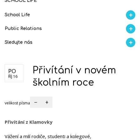
SCHOOL LIFE
School Life
Aktuality
Proběhlo na GMVV
Ze života
Úspěchy studentů
AI Ambasador
Public Relations
Školní magazín REFRESH
Školní magazín KLAMOFFKA
Blog školy
Soutěže
Spolup
Sledujte nás
Facebook
Instagram
Fotogralerie Flickr
Videokanál Youtube
Přivítání v novém
PO
ŘÍJ 16
školním roce
−
+
velikost písma
Přivítání z Klamovky
Vážení a milí rodiče, studenti a kolegové,