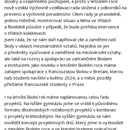
důvěry a vzájemného pochopení, a proto v letošním roce
nově vznikla Výchovně vzdělávací rada složená z odborníků na
prevenci a výchovné poradenství. Cílem rady je pravidelně,
jednou měsíčně, monitorovat situaci a klima ve třídách
a flexibilně působit v případě, že bude potřeba intervence
v třídních kolektivech.
Jsem ráda, že se nám daří naplňovat cíle a zaměření naší
školy v oblasti mezinárodních vztahů. Nejedná se jen
o předměty vyučované a zaměřené na mezinárodní vztahy,
ale také na rozvoj a spolupráci se zahraničními školami
a institucemi. Jako novinku v letošním školním roce máme
zahájení spolupráce s francouzskou školou v Bretani, kterou
naši studenti navštíví v květnu 2024, a o měsíc později
přivítáme francouzské studenty v Praze.
I na letošní školní rok máme naplánovanou celou řadu
projektů. Na nižším gymnáziu jsme se vrátili k původnímu
formátu dlouhodobých ročníkových projektů v kombinaci
s projekty krátkodobými. Na vyšším gymnáziu se nám
osvědčil koncept projektových dnů, který jsme si vyzkoušeli
v minulém školním roce a ve kterém budeme pokračovat.