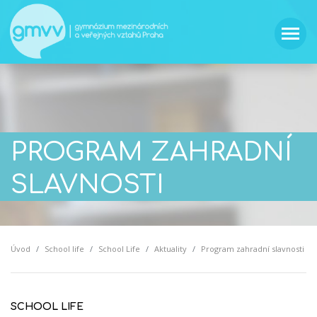
PROGRAM ZAHRADNÍ
SLAVNOSTI
Úvod
School life
School Life
Aktuality
Program zahradní slavnosti
SCHOOL LIFE