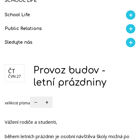
SCHOOL LIFE
School Life
Aktuality
Proběhlo na GMVV
Ze života
Úspěchy studentů
AI Ambasador
Public Relations
Školní magazín REFRESH
Školní magazín KLAMOFFKA
Blog školy
Soutěže
Spolup
Sledujte nás
Facebook
Instagram
Fotogralerie Flickr
Videokanál Youtube
Provoz budov -
ČT
ČVN 27
letní prázdniny
−
+
velikost písma
Vážení rodiče a studenti,
během letních prázdnin je osobní návštěva školy možná po