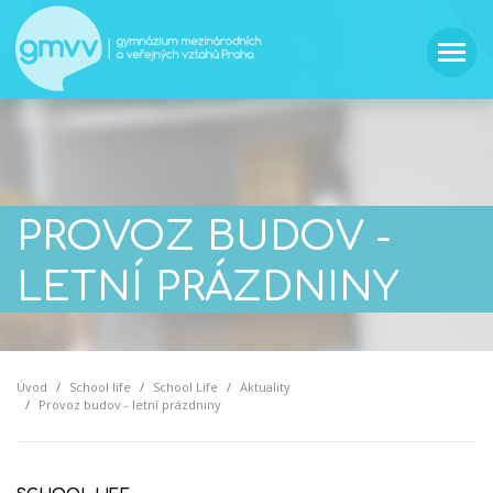
PROVOZ BUDOV -
LETNÍ PRÁZDNINY
Úvod
School life
School Life
Aktuality
Provoz budov - letní prázdniny