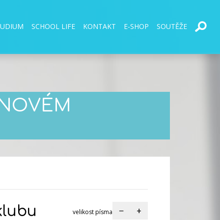
TUDIUM
SCHOOL LIFE
KONTAKT
E-SHOP
SOUTĚŽE
V NOVÉM
klubu
−
+
velikost písma