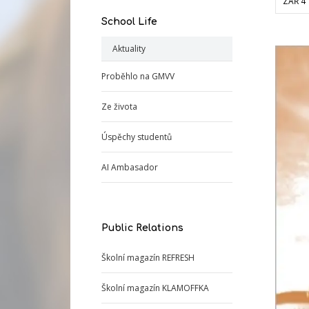
ZÁŘ 4
School Life
Aktuality
Proběhlo na GMVV
Ze života
Úspěchy studentů
AI Ambasador
Public Relations
Školní magazín REFRESH
Školní magazín KLAMOFFKA