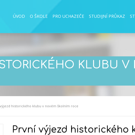
ÚVOD
O ŠKOLE
PRO UCHAZEČE
STUDIJNÍ PRŮKAZ
S
HISTORICKÉHO KLUBU 
 výjezd historického klubu v novém školním roce
První výjezd historického 