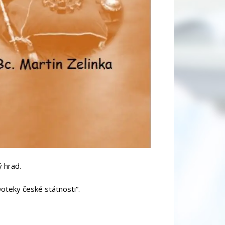
ý hrad.
oteky české státnosti“.