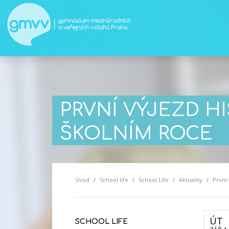
PRVNÍ VÝJEZD 
ŠKOLNÍM ROCE
Úvod
School life
School Life
Aktuality
První
ÚT
SCHOOL LIFE