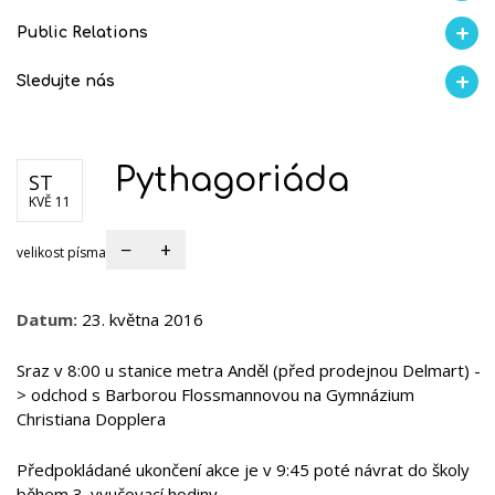
Aktuality
Proběhlo na GMVV
Ze života
Úspěchy studentů
AI Ambasador
Public Relations
Školní magazín REFRESH
Školní magazín KLAMOFFKA
Blog školy
Soutěže
Spolup
Sledujte nás
Facebook
Instagram
Fotogralerie Flickr
Videokanál Youtube
Pythagoriáda
ST
KVĚ 11
−
+
velikost písma
Datum:
23. května 2016
Sraz v 8:00 u stanice metra Anděl (před prodejnou Delmart) -
> odchod s Barborou Flossmannovou na Gymnázium
Christiana Dopplera
Předpokládané ukončení akce je v 9:45 poté návrat do školy
během 3. vyučovací hodiny.