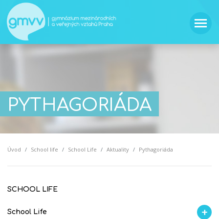
PYTHAGORIÁDA
Úvod
School life
School Life
Aktuality
Pythagoriáda
SCHOOL LIFE
School Life