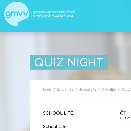
QUIZ NIGHT
Úvod
School life
School Life
Aktuality
Quiz 
ČT
SCHOOL LIFE
LED 21
School Life