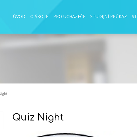
ÚVOD
O ŠKOLE
PRO UCHAZEČE
STUDIJNÍ PRŮKAZ
S
Night
Quiz Night