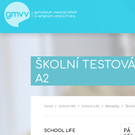
ŠKOLNÍ TESTOVÁ
A2
Úvod
School life
School Life
Aktuality
Školn
PÁ
SCHOOL LIFE