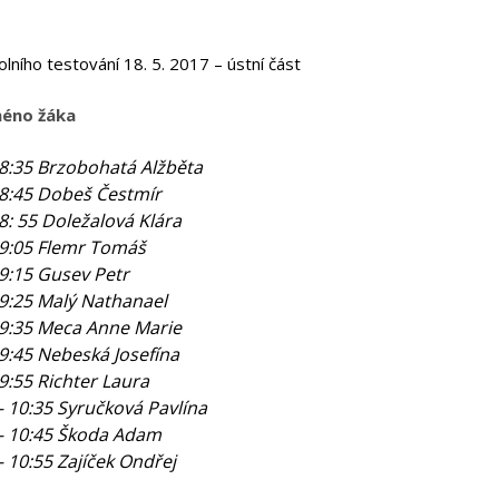
olního testování 18. 5. 2017 – ústní část
méno žáka
 8:35 Brzobohatá Alžběta
 8:45 Dobeš Čestmír
 8: 55 Doležalová Klára
 9:05 Flemr Tomáš
 9:15 Gusev Petr
 9:25 Malý Nathanael
 9:35 Meca Anne Marie
 9:45 Nebeská Josefína
 9:55 Richter Laura
– 10:35 Syručková Pavlína
– 10:45 Škoda Adam
– 10:55 Zajíček Ondřej