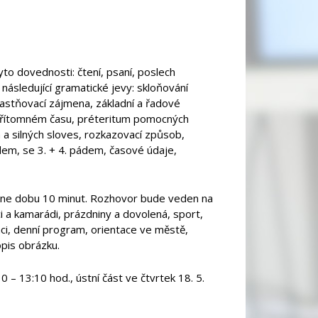
to dovednosti: čtení, psaní, poslech
následující gramatické jevy: skloňování
lastňovací zájmena, základní a řadové
 přítomném času, préteritum pomocných
a silných sloves, rozkazovací způsob,
dem, se 3. + 4. pádem, časové údaje,
áhne dobu 10 minut. Rozhovor bude veden na
áci a kamarádi, prázdniny a dovolená, sport,
raci, denní program, orientace ve městě,
opis obrázku.
– 13:10 hod., ústní část ve čtvrtek 18. 5.