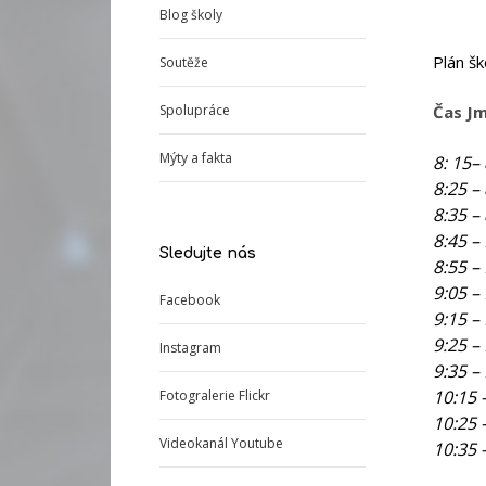
Blog školy
Plán šk
Soutěže
Spolupráce
Čas J
Mýty a fakta
8: 15–
8:25 –
8:35 –
8:45 –
Sledujte nás
8:55 –
9:05 –
Facebook
9:15 –
9:25 –
Instagram
9:35 –
10:15 
Fotogralerie Flickr
10:25 
Videokanál Youtube
10:35 