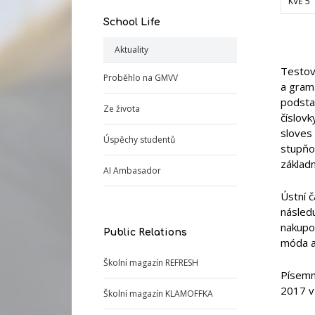
KVĚ 5
School Life
Aktuality
Testová
Proběhlo na GMVV
a grama
podsta
Ze života
číslov
sloves
Úspěchy studentů
stupňov
základn
AI Ambasador
Ústní 
následu
nakupov
Public Relations
móda a 
Školní magazín REFRESH
Písemná
2017 v
Školní magazín KLAMOFFKA