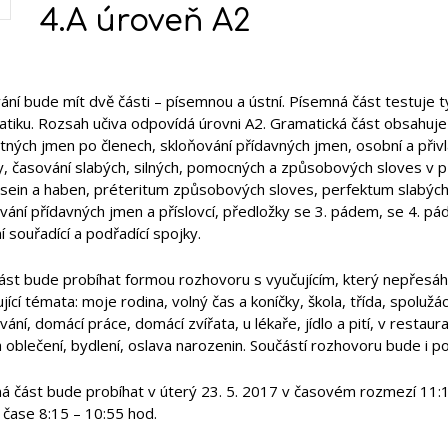
4.A úroveň A2
ní bude mít dvě části – písemnou a ústní. Písemná část testuje ty
tiku. Rozsah učiva odpovídá úrovni A2. Gramatická část obsahuje 
tných jmen po členech, skloňování přídavných jmen, osobní a přiv
ky, časování slabých, silných, pomocných a způsobových sloves v
 sein a haben, préteritum způsobových sloves, perfektum slabých 
ání přídavných jmen a příslovcí, předložky se 3. pádem, se 4. pá
í souřadící a podřadící spojky.
část bude probíhat formou rozhovoru s vyučujícím, který nepřes
jící témata: moje rodina, volný čas a koníčky, škola, třída, spoluž
ání, domácí práce, domácí zvířata, u lékaře, jídlo a pití, v restau
oblečení, bydlení, oslava narozenin. Součástí rozhovoru bude i p
 část bude probíhat v úterý 23. 5. 2017 v časovém rozmezí 11:10 
 čase 8:15 – 10:55 hod.