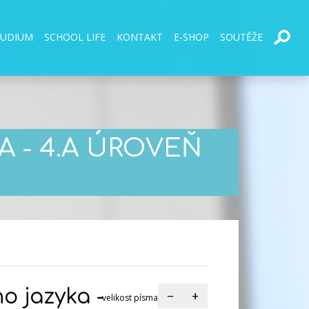
TUDIUM
SCHOOL LIFE
KONTAKT
E-SHOP
SOUTĚŽE
 - 4.A ÚROVEŇ
o jazyka -
−
+
velikost písma