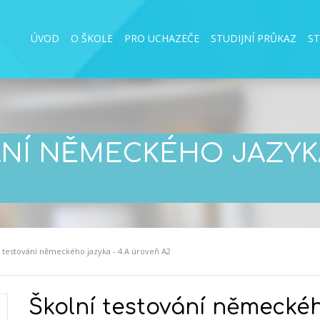
ÚVOD
O ŠKOLE
PRO UCHAZEČE
STUDIJNÍ PRŮKAZ
S
NÍ NĚMECKÉHO JAZYKA
í testování německého jazyka - 4.A úroveň A2
Školní testování německéh