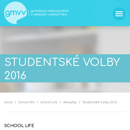
STUDENTSKÉ VOLBY
2016
Úvod
School life
School Life
Aktuality
Studentské volby 2016
SCHOOL LIFE