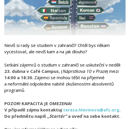
Nevíš si rady se studiem v zahraničí? Chtěl bys někam
vycestovat, ale nevíš kam a na jak dlouho?
Setkání zájemců o studium v zahraničí se uskuteční v neděli
23. dubna v Café Campus
, (
Náprstkova 10
v Praze
) mezi
14:00 a 18:30
. Zájemci se mohou těšit na příjemné
a neformální odpoledne nabité zkušenostmi absolventů
programů.
POZOR! KAPACITA JE OMEZENA!
V případě zájmu kontaktuj
tereza.hlavinova@afs.org
.
Do předmětu napiš
,,Startér"
a uveď na sebe kontakt.