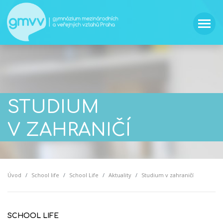
STUDIUM
V ZAHRANIČÍ
Úvod
School life
School Life
Aktuality
Studium v zahraničí
SCHOOL LIFE