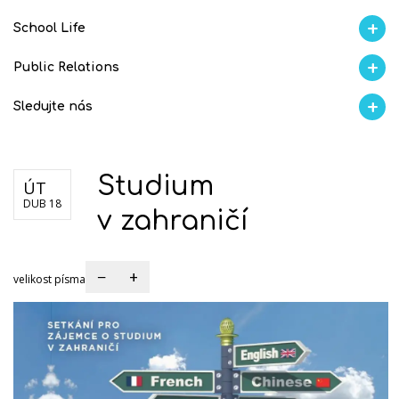
School Life
Aktuality
Proběhlo na GMVV
Ze života
Úspěchy studentů
AI Ambasador
Public Relations
Školní magazín REFRESH
Školní magazín KLAMOFFKA
Blog školy
Soutěže
Spolup
Sledujte nás
Facebook
Instagram
Fotogralerie Flickr
Videokanál Youtube
Studium
ÚT
DUB 18
v zahraničí
−
+
velikost písma