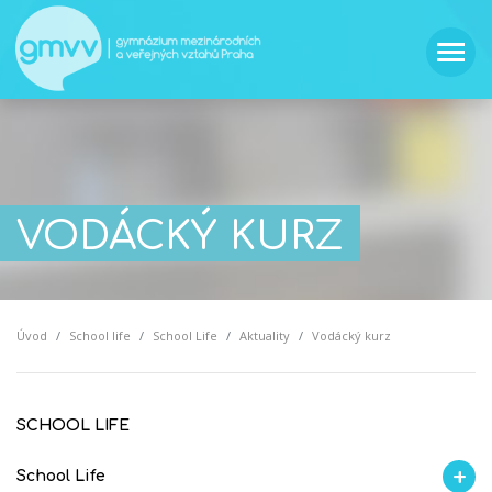
VODÁCKÝ KURZ
Úvod
School life
School Life
Aktuality
Vodácký kurz
SCHOOL LIFE
School Life