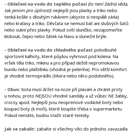
- Oblečení na vodu do teplého počasí
(to není žádná věda,
tak jenom pro úplnost)
:
nejlepší jsou plavky a triko nebo
tenká košile s dlouhým rukávem (abyste si nespálili záda)
nebo kraťasy a triko. Děvčata se nemusí bát ani slušivých šatů
nebo sukní přes plavky. Pokud svítí sluníčko, nezapomeňte
klobouk, čepici nebo šátek na hlavu a sluneční brýle.
- Oblečení na vodu do chladného počasí:
polodlouhé
sportovní kalhoty, které půjdou vyhrnout pod kolena. Na
vršek těla triko, mikinu a pro případ deště nepromokavou
bundu nebo pláštěnku (vhodná je pelerína). Pro větší komfort
je vhodné termoprádlo (Moira nebo něco podobného).
- Obuv:
bota musí držet na noze při plavání a chránit prsty
u nohou, proto NEJSOU vhodné sandály a už vůbec NE žabky,
crocsy apod. Nejlepší jsou neoprenové vodácké boty nebo
koupací boty (k moři), které koupíte třeba v supermarketu.
Pokud nemáte, budou stačit staré tenisky.
Jak se zabalit:
zabalte si všechny věci do jednoho zavazadla