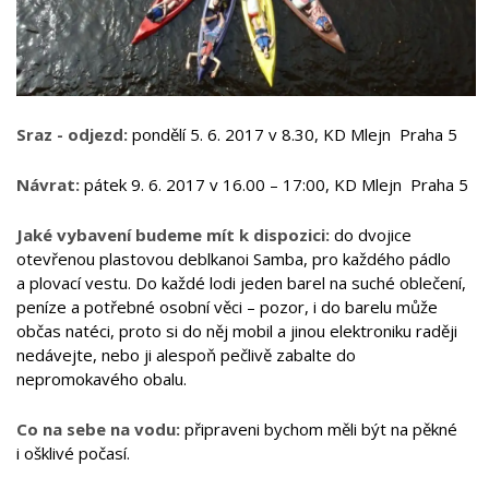
Sraz - odjezd:
pondělí 5. 6. 2017 v 8.30, KD Mlejn Praha 5
Návrat:
pátek 9. 6. 2017 v 16.00 – 17:00, KD Mlejn Praha 5
Jaké vybavení budeme mít k dispozici:
do dvojice
otevřenou plastovou deblkanoi Samba, pro každého pádlo
a plovací vestu. Do každé lodi jeden barel na suché oblečení,
peníze a potřebné osobní věci – pozor, i do barelu může
občas natéci, proto si do něj mobil a jinou elektroniku raději
nedávejte, nebo ji alespoň pečlivě zabalte do
nepromokavého obalu.
Co na sebe na vodu:
připraveni bychom měli být na pěkné
i ošklivé počasí.