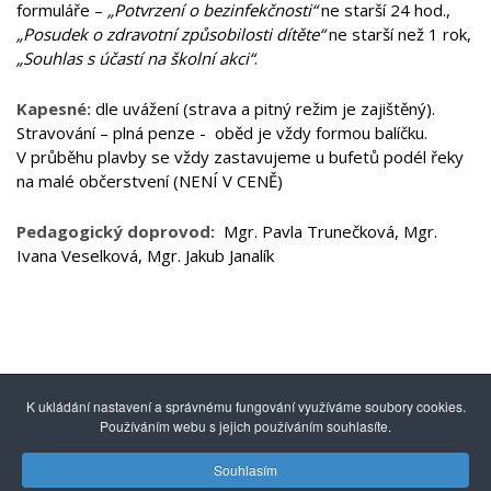
formuláře –
„Potvrzení o bezinfekčnosti“
ne starší 24 hod.,
„Posudek o zdravotní způsobilosti dítěte“
ne starší než 1 rok,
„Souhlas s účastí na školní akci“
.
Kapesné:
dle uvážení (strava a pitný režim je zajištěný).
Stravování – plná penze - oběd je vždy formou balíčku.
V průběhu plavby se vždy zastavujeme u bufetů podél řeky
na malé občerstvení (NENÍ V CENĚ)
Pedagogický doprovod:
Mgr. Pavla Trunečková, Mgr.
Ivana Veselková, Mgr. Jakub Janalík
K ukládání nastavení a správnému fungování využíváme soubory cookies.
Používáním webu s jejich používáním souhlasíte.
Souhlasím
© 2014 - 2026
Gymnázium mezinárodních a veřejných