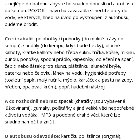
– nejlépe do batohu, abyste ho snadno donesli od autobusu
do kempu. POZOR – navrchu zavazadla si nechte boty do
vody, ve kterých, hned na úvod po vystoupení z autobusu,
budeme brodit.
Co si zabalit:
polobotky či pohorky (do mokré trávy do
kempu), sandály (do kempu, když bude hezky), dlouhé
kalhoty, krátké kalhoty nebo třeba sukni, trička, košile, mikinu,
bundu, ponožky, spodní prádlo, kapesníky, oblečení na spaní,
čepici nebo šátek proti slunci, pláštěnku, sluneční brýle,
baterku nebo čelovku, láhev na vodu, hygienické potřeby
(toaletní papír, malý ručník, mýdlo, kartáček a pastu na zuby,
hřeben, opalovací krém), popř. hudební nástroj.
A co rozhodně nebrat:
spacák (chatičky jsou vybavené
lůžkovinami), gumáky, polštářky a jiné veliké věci nepotřebné
k životu vodáka, MP3 a podobné drahé věci, které lze
snadno namočit a zničit.
U autobusu odevzdáte:
kartičku pojištěnce (originál),