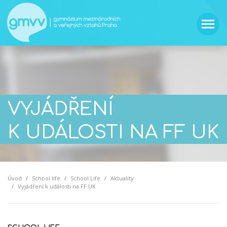
VYJÁDŘENÍ
K UDÁLOSTI NA FF UK
Úvod
School life
School Life
Aktuality
Vyjádření k události na FF UK