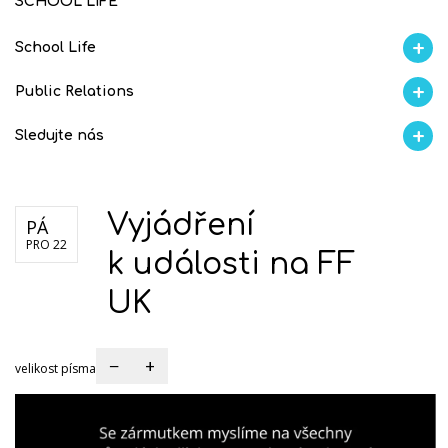
SCHOOL LIFE
School Life
Aktuality
Proběhlo na GMVV
Ze života
Úspěchy studentů
AI Ambasador
Public Relations
Školní magazín REFRESH
Školní magazín KLAMOFFKA
Blog školy
Soutěže
Spolup
Sledujte nás
Facebook
Instagram
Fotogralerie Flickr
Videokanál Youtube
Vyjádření
PÁ
PRO 22
k události na FF
UK
−
+
velikost písma