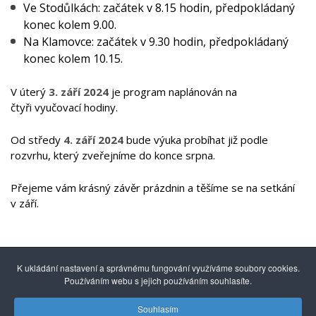
Ve Stodůlkách: začátek v 8.15 hodin, předpokládaný
konec kolem 9.00.
Na Klamovce: začátek v 9.30 hodin, předpokládaný
konec kolem 10.15.
V úterý
3. září 2024
je program naplánován na
čtyři vyučovací hodiny.
Od středy
4. září 2024
bude výuka probíhat již podle
rozvrhu, který zveřejníme do konce srpna.
Přejeme vám krásný závěr prázdnin a těšíme se na setkání
v září.
K ukládání nastavení a správnému fungování využíváme soubory cookies.
Používáním webu s jejich používáním souhlasíte.
Souhlasím
© 2014 - 2026
Gymnázium mezinárodních a veřejných