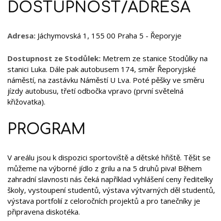
DOSTUPNOST/ADRESA
Adresa:
Jáchymovská 1, 155 00 Praha 5 - Řeporyje
Dostupnost ze Stodůlek:
Metrem ze stanice Stodůlky na
stanici Luka. Dále pak autobusem 174, směr Řeporyjské
náměstí, na zastávku Náměstí U Lva. Poté pěšky ve směru
jízdy autobusu, třetí odbočka vpravo (první světelná
křižovatka).
PROGRAM
V areálu jsou k dispozici sportoviště a dětské hřiště. Těšit se
můžeme na výborné jídlo z grilu a na 5 druhů piva! Během
zahradní slavnosti nás čeká například vyhlášení ceny ředitelky
školy, vystoupení studentů, výstava výtvarných děl studentů,
výstava portfolií z celoročních projektů a pro tanečníky je
připravena diskotéka.