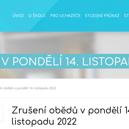
ÚVOD
O ŠKOLE
PRO UCHAZEČE
STUDIJNÍ PRŮKAZ
S
V PONDĚLÍ 14. LISTOPA
ní obědů v pondělí 14. listopadu 2022
Zrušení obědů v pondělí 1
listopadu 2022