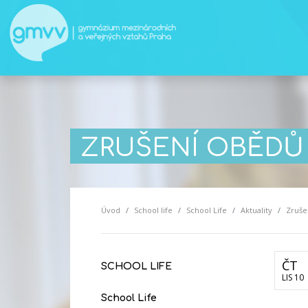
ZRUŠENÍ OBĚDŮ 
Úvod
School life
School Life
Aktuality
Zruše
ČT
SCHOOL LIFE
LIS 10
School Life