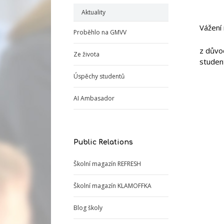
Aktuality
Vážení 
Proběhlo na GMVV
z důvod
Ze života
student
Úspěchy studentů
AI Ambasador
Public Relations
Školní magazín REFRESH
Školní magazín KLAMOFFKA
Blog školy