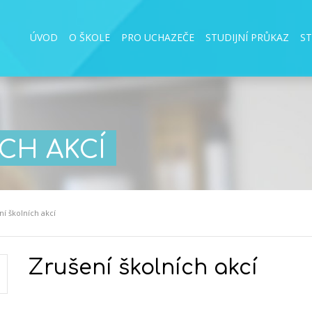
ÚVOD
O ŠKOLE
PRO UCHAZEČE
STUDIJNÍ PRŮKAZ
S
CH AKCÍ
í školních akcí
Zrušení školních akcí