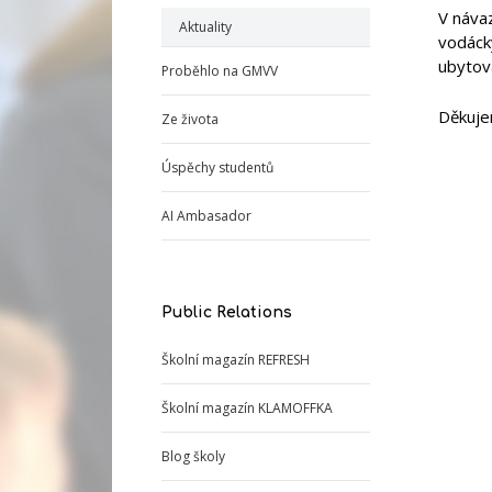
V náva
Aktuality
vodácký
ubytov
Proběhlo na GMVV
Děkuje
Ze života
Úspěchy studentů
AI Ambasador
Public Relations
Školní magazín REFRESH
Školní magazín KLAMOFFKA
Blog školy