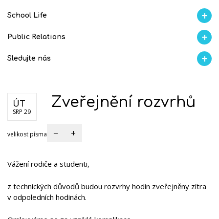
School Life
Aktuality
Proběhlo na GMVV
Ze života
Úspěchy studentů
AI Ambasador
Public Relations
Školní magazín REFRESH
Školní magazín KLAMOFFKA
Blog školy
Soutěže
Spolup
Sledujte nás
Facebook
Instagram
Fotogralerie Flickr
Videokanál Youtube
Zveřejnění rozvrhů
ÚT
SRP 29
−
+
velikost písma
Vážení rodiče a studenti,
z technických důvodů budou rozvrhy hodin zveřejněny zítra
v odpoledních hodinách.