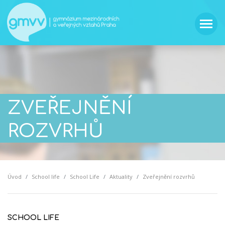
ZVEŘEJNĚNÍ
ROZVRHŮ
Úvod
School life
School Life
Aktuality
Zveřejnění rozvrhů
SCHOOL LIFE