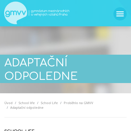
ADAPTAČNÍ
ODPOLEDNE
Úvod
School life
School Life
Proběhlo na GMVV
Adaptační odpoledne