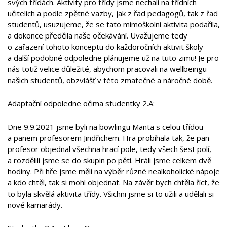
svých třídách. Aktivity pro třídy jsme nechali na třídních
učitelích a podle zpětné vazby, jak z řad pedagogů, tak z řad
studentů, usuzujeme, že se tato mimoškolní aktivita podařila,
a dokonce předčila naše očekávání. Uvažujeme tedy
o zařazení tohoto konceptu do každoročních aktivit školy
a další podobné odpoledne plánujeme už na tuto zimu! Je pro
nás totiž velice důležité, abychom pracovali na wellbeingu
našich studentů, obzvlášť v této zmatečné a náročné době.
Adaptační odpoledne očima studentky 2.A:
Dne 9.9.2021 jsme byli na bowlingu Manta s celou třídou
a panem profesorem Jindřichem. Hra probíhala tak, že pan
profesor objednal všechna hrací pole, tedy všech šest polí,
a rozdělili jsme se do skupin po pěti. Hráli jsme celkem dvě
hodiny. Při hře jsme měli na výběr různé nealkoholické nápoje
a kdo chtěl, tak si mohl objednat. Na závěr bych chtěla říct, že
to byla skvělá aktivita třídy. Všichni jsme si to užili a udělali si
nové kamarády.