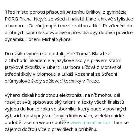
Třetí místo porotci přisoudili Antonínu Drlíkovi z gymnázia
PORG Praha. Nejvíc ze všech finalistů tíhne k hravé stylistice
a humoru. „Oceňuji napětí mezi realitou a fikcí. Rozčlenění do
drobných kapitolek a vyprávění přes dialogy dodává povídce
dynamiku,“ ocenil Michal Sýkora.
Do užšího výběru se dostali ještě Tomáš Blaschke
z Obchodní akademie a Jazykové školy s právem státní
jazykové zkoušky v Liberci, Barbora Bíčová z Moravské
střední školy v Olomouci a Lukáš Rozehnal ze Střední
průmyslové školy sdělovací techniky v Praze.
Výherci získali hodnotnou elektroniku, na níž mohou dál
rozvíjet svůj spisovatelský talent, a texty všech finalistů
vyjdou do konce roku ve sborníku, který bude v povinných
výtiscích dostupný v určených knihovnách, v elektronické
podobě také na webu soutěže
www.maxafranz.cz
. Tam se
zájemci dočtou více o pravidlech a průběhu.