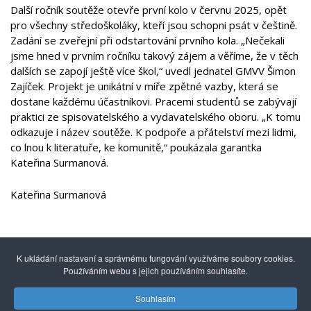
Další ročník soutěže otevře první kolo v červnu 2025, opět
pro všechny středoškoláky, kteří jsou schopni psát v češtině.
Zadání se zveřejní při odstartování prvního kola. „Nečekali
jsme hned v prvním ročníku takový zájem a věříme, že v těch
dalších se zapojí ještě více škol,“ uvedl jednatel GMVV Šimon
Zajíček. Projekt je unikátní v míře zpětné vazby, která se
dostane každému účastníkovi. Pracemi studentů se zabývají
praktici ze spisovatelského a vydavatelského oboru. „K tomu
odkazuje i název soutěže. K podpoře a přátelství mezi lidmi,
co lnou k literatuře, ke komunitě,“ poukázala garantka
Kateřina Surmanová.
Kateřina Surmanová
K ukládání nastavení a správnému fungování využíváme soubory cookies.
Používáním webu s jejich používáním souhlasíte.
Souhlasím
© 2014 - 2026
Gymnázium mezinárodních a veřejných