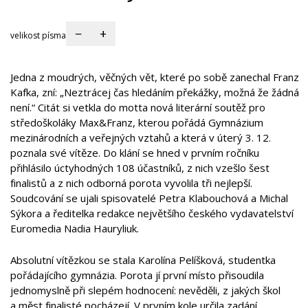
−
+
velikost písma
Jedna z moudrých, věčných vět, které po sobě zanechal Franz
Kafka, zní: „Neztrácej čas hledáním překážky, možná že žádná
není.“ Citát si vetkla do motta nová literární soutěž pro
středoškoláky Max&Franz, kterou pořádá Gymnázium
mezinárodních a veřejných vztahů a která v úterý 3. 12.
poznala své vítěze. Do klání se hned v prvním ročníku
přihlásilo úctyhodných 108 účastníků, z nich vzešlo šest
finalistů a z nich odborná porota vyvolila tři nejlepší.
Soudcování se ujali spisovatelé Petra Klabouchová a Michal
Sýkora a ředitelka redakce největšího českého vydavatelství
Euromedia Nadia Hauryliuk.
Absolutní vítězkou se stala Karolína Pelíšková, studentka
pořádajícího gymnázia. Porota jí první místo přisoudila
jednomyslně při slepém hodnocení: nevěděli, z jakých škol
a měst finalisté pocházejí. V prvním kole určila zadání