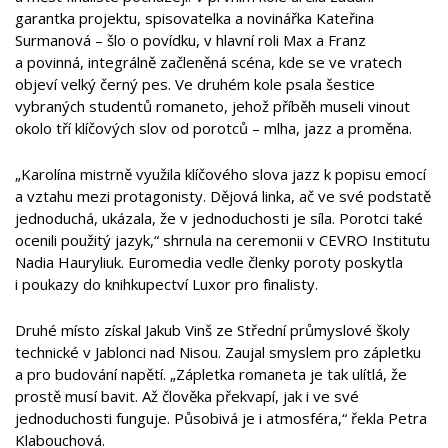
garantka projektu, spisovatelka a novinářka Kateřina
Surmanová – šlo o povídku, v hlavní roli Max a Franz
a povinná, integrálně začleněná scéna, kde se ve vratech
objeví velký černý pes. Ve druhém kole psala šestice
vybraných studentů romaneto, jehož příběh museli vinout
okolo tří klíčových slov od porotců – mlha, jazz a proměna.
„Karolína mistrně využila klíčového slova jazz k popisu emocí
a vztahu mezi protagonisty. Dějová linka, ač ve své podstatě
jednoduchá, ukázala, že v jednoduchosti je síla. Porotci také
ocenili použitý jazyk,“ shrnula na ceremonii v CEVRO Institutu
Nadia Hauryliuk. Euromedia vedle členky poroty poskytla
i poukazy do knihkupectví Luxor pro finalisty.
Druhé místo získal Jakub Vinš ze Střední průmyslové školy
technické v Jablonci nad Nisou. Zaujal smyslem pro zápletku
a pro budování napětí. „Zápletka romaneta je tak ulítlá, že
prostě musí bavit. Až člověka překvapí, jak i ve své
jednoduchosti funguje. Působivá je i atmosféra,“ řekla Petra
Klabouchová.