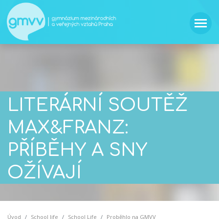
LITERÁRNÍ SOUTĚŽ
MAX&FRANZ:
PŘÍBĚHY A SNY
OŽÍVAJÍ
Úvod
School life
School Life
Proběhlo na GMVV