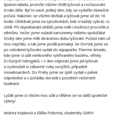
špatná nálada, protože všichni chtěli lyžovat a rozřazování
trvalo déle. Byl to navíc jediný den, kdy se vydařilo slunečné
počasí. Nakonec se všichni dočkali a lyžovali jsme až do 16
hodin. Obědvali jsme na sjezdovkách, kde si každý vybral, co
chtěl. Při objednávání obědů jsme měli i možnost procvičili si
němčinu. Večer jsme oslavili narozeniny našeho spolužáka!
Druhý den jsme měli zkrácenou dobu lyžování. Počasí nám už
moc nepřálo, a tak jsme jezdili pomaleji. Ve čtvrtek jsme se
po celodenní lyžování vydali do aquaparku Therme Amade,
kde jsme si užili venkovního vyhřívaného bazénu, vířivky
či různých tobogánů. I v den odjezdu jsme jeli lyžovat
a vyzkoušeli si zábavné cviky na lyžích, případně
snowboardech. Do Prahy jsme se zpět vydali v pátek
odpoledne a v pořádku dorazili v pozdních večerních
hodinách.
Lyžák jsme si všichni moc užili a těšíme se na další společné
výlety!
Andrea Kopková a Eliška Pokorná, studentky GMVV