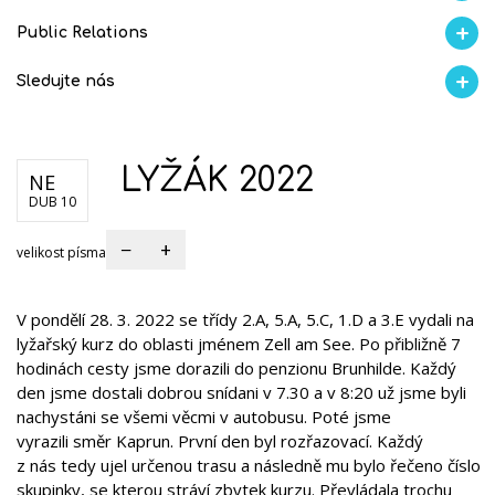
Proběhlo na GMVV
Aktuality
Ze života
Úspěchy studentů
AI Ambasador
Public Relations
Školní magazín REFRESH
Školní magazín KLAMOFFKA
Blog školy
Soutěže
Spolup
Sledujte nás
Facebook
Instagram
Fotogralerie Flickr
Videokanál Youtube
LYŽÁK 2022
NE
DUB 10
−
+
velikost písma
V pondělí 28. 3. 2022 se třídy 2.A, 5.A, 5.C, 1.D a 3.E vydali na
lyžařský kurz do oblasti jménem Zell am See. Po přibližně 7
hodinách cesty jsme dorazili do penzionu Brunhilde. Každý
den jsme dostali dobrou snídani v 7.30 a v 8:20 už jsme byli
nachystáni se všemi věcmi v autobusu. Poté jsme
vyrazili směr Kaprun. První den byl rozřazovací. Každý
z nás tedy ujel určenou trasu a následně mu bylo řečeno číslo
skupinky, se kterou stráví zbytek kurzu. Převládala trochu