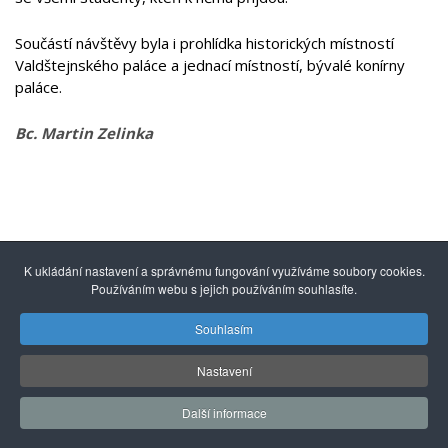
Součástí návštěvy byla i prohlídka historických místností
Valdštejnského paláce a jednací místností, bývalé konírny
paláce.
Bc. Martin Zelinka
K ukládání nastavení a správnému fungování využíváme soubory cookies.
Používáním webu s jejich používáním souhlasíte.
Souhlasím
© 2014 - 2026
Gymnázium mezinárodních a veřejných
vztahů Praha s.r.o.
| Kuncova 1580, 155 00 Praha 5, +420
Nastavení
251 550 846 |
info@gmvv.cz
Správu převzal: Agionet.cz
, 2020
*
Další informace