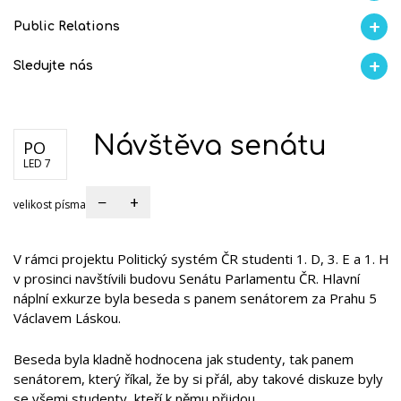
Proběhlo na GMVV
Aktuality
Ze života
Úspěchy studentů
AI Ambasador
Public Relations
Školní magazín REFRESH
Školní magazín KLAMOFFKA
Blog školy
Soutěže
Spolup
Sledujte nás
Facebook
Instagram
Fotogralerie Flickr
Videokanál Youtube
Návštěva senátu
PO
LED 7
−
+
velikost písma
V rámci projektu Politický systém ČR studenti 1. D, 3. E a 1. H
v prosinci navštívili budovu Senátu Parlamentu ČR. Hlavní
náplní exkurze byla beseda s panem senátorem za Prahu 5
Václavem Láskou.
Beseda byla kladně hodnocena jak studenty, tak panem
senátorem, který říkal, že by si přál, aby takové diskuze byly
se všemi studenty, kteří k němu přijdou.