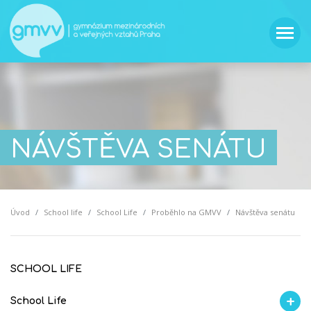
NÁVŠTĚVA SENÁTU
Úvod
School life
School Life
Proběhlo na GMVV
Návštěva senátu
SCHOOL LIFE
School Life