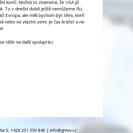
ní končí. Možná to znamená, že USA již
. To v dnešní době ještě nemůžeme říci,
áčí Evropa, ale měli bychom být těmi, kteří
ě nebo ve vlastní zemi. Je čas kráčet a ne
l.
těšit na další spolupráci.
ha 5, +420 251 550 846 |
info@gmvv.cz