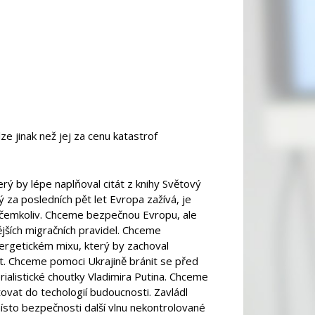
e jinak než jej za cenu katastrof
rý by lépe naplňoval citát z knihy Světový
 za posledních pět let Evropa zažívá, je
čemkoliv. Chceme bezpečnou Evropu, ale
ějších migračních pravidel. Chceme
ergetickém mixu, který by zachoval
st. Chceme pomoci Ukrajině bránit se před
ialistické choutky Vladimira Putina. Chceme
ovat do techologií budoucnosti. Zavládl
ísto bezpečnosti další vlnu nekontrolované