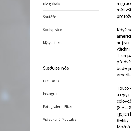
migrace
Blog školy
měli vš
protože
Soutěže
Když s
Spolupráce
americ
nejisto
Mýty a fakta
všichni
Trumpa
předví
bude ji
Sledujte nás
Amerik
Facebook
Touto o
Instagram
a egyp
celove
Fotogralerie Flickr
(8.A a 
i jeji
Videokanál Youtube
Řehky.
Možná 