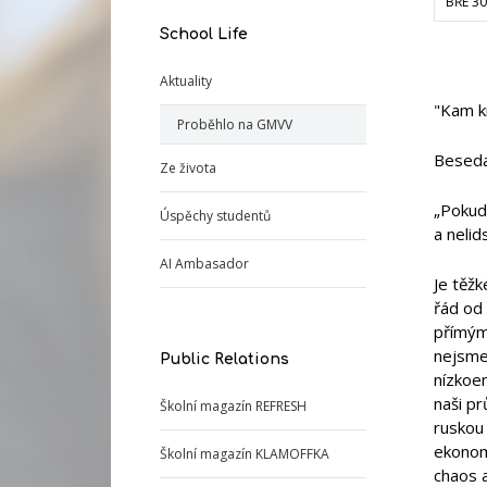
BŘE 30
School Life
Aktuality
"Kam k
Proběhlo na GMVV
Beseda
Ze života
„Pokud 
Úspěchy studentů
a nelid
AI Ambasador
Je těžk
řád od 
přímým
nejsme 
Public Relations
nízkoe
naši pr
Školní magazín REFRESH
ruskou 
ekonom
Školní magazín KLAMOFFKA
chaos 