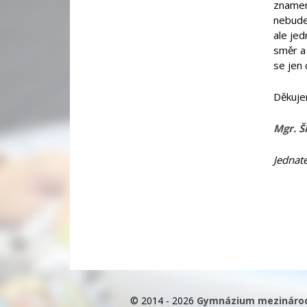
znamen
nebude
ale jed
směr a 
se jen 
Děkujem
Mgr. Š
Jednat
© 2014 - 2026
Gymnázium mezinárodn