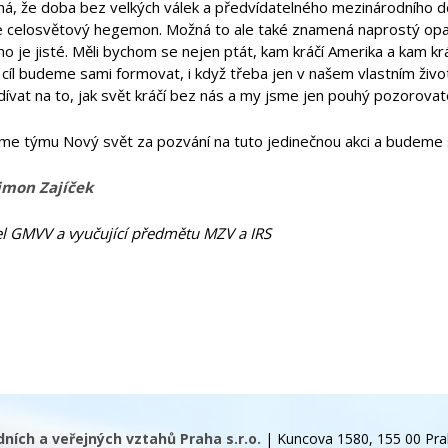
á, že doba bez velkých válek a předvídatelného mezinárodního dě
 celosvětový hegemon. Možná to ale také znamená naprostý opak
no je jisté. Měli bychom se nejen ptát, kam kráčí Amerika a kam kr
cíl budeme sami formovat, i když třeba jen v našem vlastním život
dívat na to, jak svět kráčí bez nás a my jsme jen pouhý pozorovate
e týmu Nový svět za pozvání na tuto jedinečnou akci a budeme se 
imon Zajíček
el GMVV a vyučující předmětu MZV a IRS
ích a veřejných vztahů Praha s.r.o.
| Kuncova 1580, 155 00 Pra