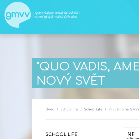
"QUO VADIS, AM
NOVÝ SVĚT
Úvod
School life
School Life
Proběhlo na GMV
NE
SCHOOL LIFE