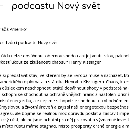
podcastu Nový svět
ráčíš Ameriko”
 s tvůrci podcastu Nový svět
řádu nelze dosáhnout obecnou shodou ani jej vnutit silou, pak nelz
skostí ukout ze zkušenosti chaosu.“ Henry Kissinger
é si představit stav, ve kterém by se Evropa musela nacházet, kte
amerického diplomata a státníka Henryho Kissingera. Chaos, který
 důsledkem neschopnosti států dosáhnout shody v podstatě na 
schopni se shodnout na ochraně vnějších hranic a nastolení přísn
misní energetiku, ale nejsme schopni se shodnout na vhodném en
ůmyslovou a životní úroveň a zajistil naši energetickou bezpečno
agresí, ale bojíme se reálnou moc opravdu poslat a zastavit imper
ický růst, ale nejsme ochotni pro něj pracovat a významně invest
a místo růstu máme stagnaci, místo prosperity drahé energie a m