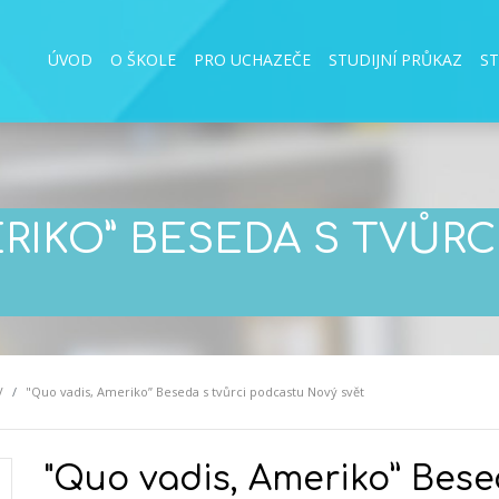
ÚVOD
O ŠKOLE
PRO UCHAZEČE
STUDIJNÍ PRŮKAZ
S
ERIKO” BESEDA S TVŮR
V
"Quo vadis, Ameriko” Beseda s tvůrci podcastu Nový svět
"Quo vadis, Ameriko” Bese