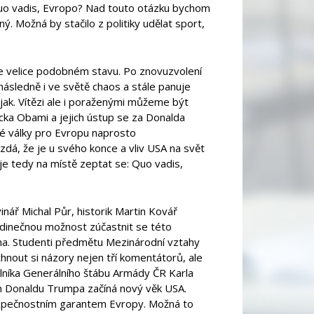
 Quo vadis, Evropo? Nad touto otázku bychom
ý. Možná by stačilo z politiky udělat sport,
e velice podobném stavu. Po znovuzvolení
ásledně i ve světě chaos a stále panuje
jak. Vítězi ale i poraženými můžeme být
acka Obami a jejich ústup se za Donalda
vé války pro Evropu naprosto
á, že je u svého konce a vliv USA na svět
py je tedy na místě zeptat se: Quo vadis,
nář Michal Půr, historik Martin Kovář
edinečnou možnost zúčastnit se této
dna. Studenti předmětu Mezinárodní vztahy
hnout si názory nejen tří komentátorů, ale
elníka Generálního štábu Armády ČR Karla
em Donaldu Trumpa začíná nový věk USA.
zpečnostním garantem Evropy. Možná to