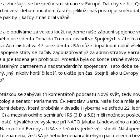
 a zhoršující se bezpečnostní situace v Evropě. Dalo by se říci,
ichni vést debatu mnohem častěji, jelikož i náš postoj je směrodatn
 pak by ji každý z nás bral vážně.
e ale podíváme za velkou louži, najdeme naše západní spojence v
kého prezidenta Donalda Trumpa zavládl ve Spojených státech a n
ta. Administrativa 47. prezidenta USA může dopadnout úplně všeli
. Spojené státy se začaly zapouzdřovat již za administrativy Barr
 a Joe Bidena jen prohloubil. Amerika byla od konce Druhé světo
datelným partnerem a nadstandardním spojencem. Tato doba se zd
ný. Jiný, nikoliv horší či lepší, to ukáže jen čas. Stejně jako u Evro
o?
tázkou se zabývali tři komentátoři podcastu Nový svět, tedy novi
tolog a senátor Parlamentu ČR Miroslav Bárta. Naše škola měla j
černí debaty, která proběhla v divadle Hybernia ve středu 22. le
8.C) a mezinárodního semináře IRS (3.D a 5.E) měli možnost poslec
ch hostů: bývalého velvyslance při NATO Jakuba Landovského a náč
 Narozdíl od Evropy a USA se řečníci v jedné věci shodli. Nástup
to znamená, že USA již nebude nenahraditelným partnerem a be