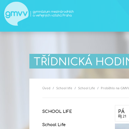
TŘÍDNICKÁ HODIN
Úvod
School life
School Life
Proběhlo na GMV
PÁ
SCHOOL LIFE
ŘÍJ 21
School Life