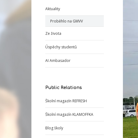
Aktuality
Proběhlo na GMVV
Ze života
Úspěchy studentů
AI Ambasador
Public Relations
Školní magazín REFRESH
Školní magazín KLAMOFFKA
Blog školy