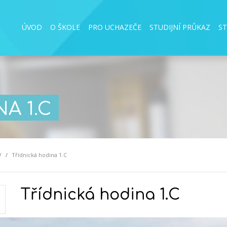
ÚVOD
O ŠKOLE
PRO UCHAZEČE
STUDIJNÍ PRŮKAZ
S
A 1.C
V
Třídnická hodina 1.C
Třídnická hodina 1.C