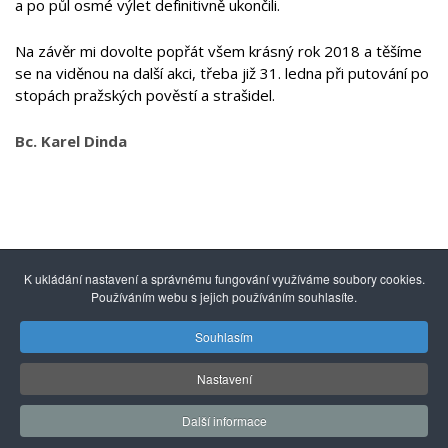
a po půl osmé výlet definitivně ukončili.
Na závěr mi dovolte popřát všem krásný rok 2018 a těšíme
se na viděnou na další akci, třeba již 31. ledna při putování po
stopách pražských pověstí a strašidel.
Bc. Karel Dinda
K ukládání nastavení a správnému fungování využíváme soubory cookies.
Používáním webu s jejich používáním souhlasíte.
Souhlasím
© 2014 - 2026
Gymnázium mezinárodních a veřejných
vztahů Praha s.r.o.
| Kuncova 1580, 155 00 Praha 5, +420
Nastavení
251 550 846 |
info@gmvv.cz
Správu převzal: Agionet.cz
, 2020
*
Další informace