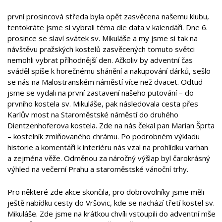
první prosincová středa byla opět zasvěcena našemu klubu,
tentokráte jsme si vybrali téma dle data v kalendáři. Dne 6.
prosince se slaví svátek sv. Mikuláše a my jsme si tak na
návštěvu pražských kostelů zasvěcených tomuto světci
nemohli vybrat příhodnější den. Ačkoliv by adventní čas
sváděl spíše k horečnému shánění a nakupování dárků, sešlo
se nás na Malostranském náměstí více než dvacet. Odtud
jsme se vydali na první zastavení našeho putování – do
prvního kostela sv. Mikuláše, pak následovala cesta přes
Karlův most na Staroměstské náměstí do druhého
Dientzenhoferova kostela. Zde na nás čekal pan Marian Šprta
– kostelník zmiňovaného chrámu. Po podrobném výkladu
historie a komentáři k interiéru nás vzal na prohlídku varhan
a zejména věže. Odměnou za náročný výšlap byl čarokrásný
výhled na večerní Prahu a staroměstské vánoční trhy.
Pro některé zde akce skončila, pro dobrovolníky jsme měli
ještě nabídku cesty do Vršovic, kde se nachází třetí kostel sv.
Mikuláše. Zde jsme na krátkou chvíli vstoupili do adventní mše