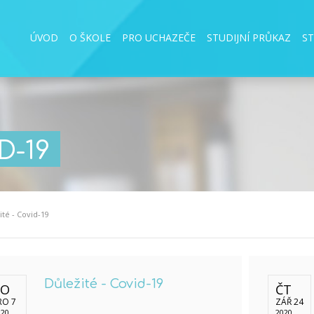
ÚVOD
O ŠKOLE
PRO UCHAZEČE
STUDIJNÍ PRŮKAZ
S
D-19
ité - Covid-19
Důležité - Covid-19
PO
ČT
RO 7
ZÁŘ 24
020
2020