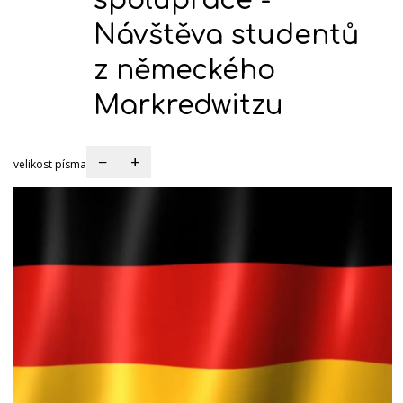
spolupráce -
Návštěva studentů
z německého
Markredwitzu
−
+
velikost písma