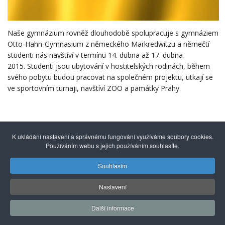
Naše gymnázium rovněž dlouhodobě spolupracuje s gymnáziem
Otto-Hahn-Gymnasium z německého Markredwitzu a němečtí
studenti nás navštíví v termínu 14. dubna až 17. dubna
2015. Studenti jsou ubytování v hostitelských rodinách, během
svého pobytu budou pracovat na společném projektu, utkají se
ve sportovním turnaji, navštíví ZOO a památky Prahy.
K ukládání nastavení a správnému fungování využíváme soubory cookies.
Používáním webu s jejich používáním souhlasíte.
Souhlasím
© 2014 - 2026
Gymnázium mezinárodních a veřejných
vztahů Praha s.r.o.
| Kuncova 1580, 155 00 Praha 5, +420
Nastavení
251 550 846 |
info@gmvv.cz
Správu převzal: Agionet.cz
, 2020
*
Další informace