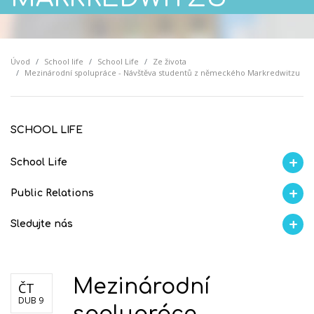
Úvod
School life
School Life
Ze života
Mezinárodní spolupráce - Návštěva studentů z německého Markredwitzu
SCHOOL LIFE
School Life
Ze života
Aktuality
Proběhlo na GMVV
Úspěchy studentů
AI Ambasador
Public Relations
Školní magazín REFRESH
Školní magazín KLAMOFFKA
Blog školy
Soutěže
Spolup
Sledujte nás
Facebook
Instagram
Fotogralerie Flickr
Videokanál Youtube
Mezinárodní
ČT
DUB 9