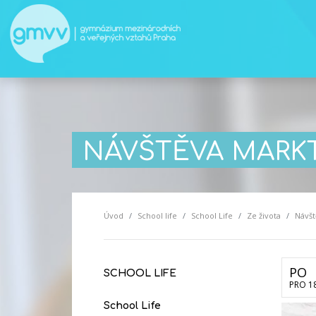
NÁVŠTĚVA MARK
Úvod
School life
School Life
Ze života
Návšt
PO
SCHOOL LIFE
PRO 1
School Life