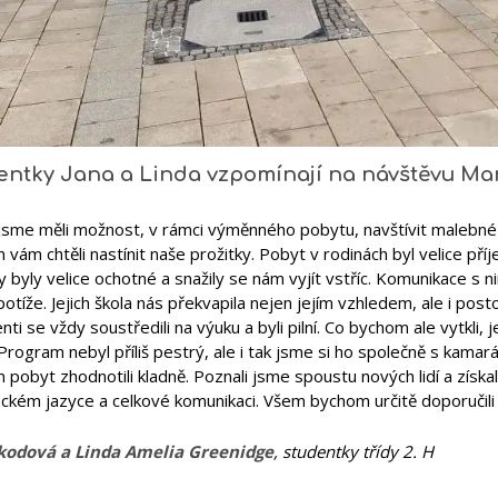
entky Jana a Linda vzpomínají na návštěvu Ma
u jsme měli možnost, v rámci výměnného pobytu, navštívit malebn
vám chtěli nastínit naše prožitky. Pobyt v rodinách byl velice pří
y byly velice ochotné a snažily se nám vyjít vstříc. Komunikace s 
otíže. Jejich škola nás překvapila nejen jejím vzhledem, ale i posto
nti se vždy soustředili na výuku a byli pilní. Co bychom ale vytkli, j
Program nebyl příliš pestrý, ale i tak jsme si ho společně s kamar
pobyt zhodnotili kladně. Poznali jsme spoustu nových lidí a získal
ckém jazyce a celkové komunikaci. Všem bychom určitě doporučili
kodová a Linda Amelia Greenidge
, studentky třídy 2. H