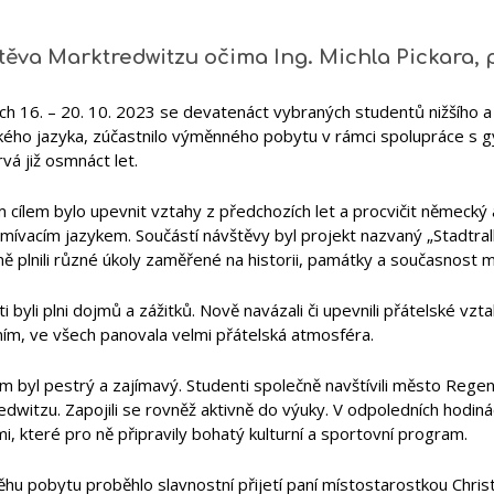
těva Marktredwitzu očima Ing. Michla Pickara, 
ch 16. – 20. 10. 2023 se devatenáct vybraných studentů nižšího a
ého jazyka, zúčastnilo výměnného pobytu v rámci spolupráce s
rvá již osmnáct let.
 cílem bylo upevnit vztahy z předchozích let a procvičit německý a
ívacím jazykem. Součástí návštěvy byl projekt nazvaný „Stadtrall
ě plnili různé úkoly zaměřené na historii, památky a současnost 
i byli plni dojmů a zážitků. Nově navázali či upevnili přátelské vzt
ním, ve všech panovala velmi přátelská atmosféra.
 byl pestrý a zajímavý. Studenti společně navštívili město Regen
dwitzu. Zapojili se rovněž aktivně do výuky. V odpoledních hodinác
i, které pro ně připravily bohatý kulturní a sportovní program.
hu pobytu proběhlo slavnostní přijetí paní místostarostkou Christ