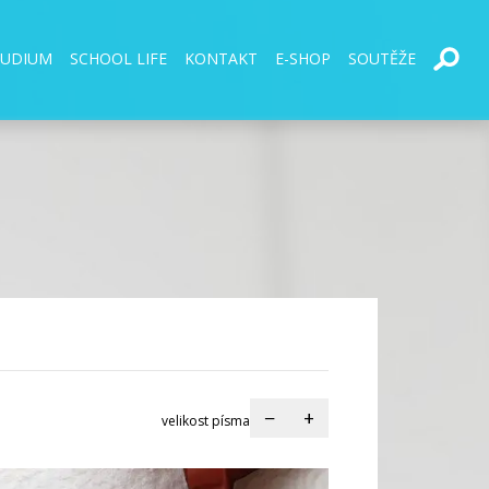
TUDIUM
SCHOOL LIFE
KONTAKT
E-SHOP
SOUTĚŽE
−
+
velikost písma