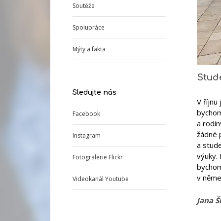
Soutěže
Spolupráce
Mýty a fakta
Stud
Sledujte nás
V říjn
bychom 
Facebook
a rodin
žádné p
Instagram
a stude
výuky. 
Fotogralerie Flickr
bychom 
v něme
Videokanál Youtube
Jana Š