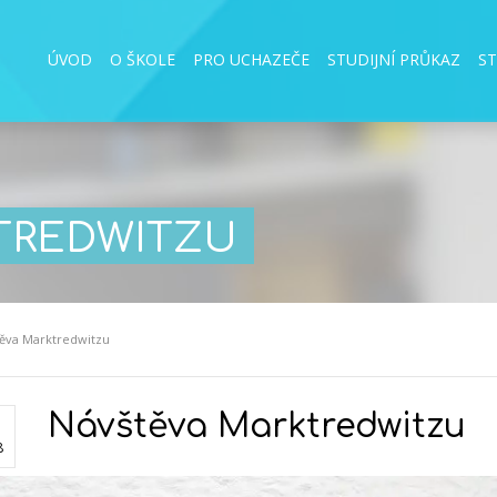
ÚVOD
O ŠKOLE
PRO UCHAZEČE
STUDIJNÍ PRŮKAZ
S
TREDWITZU
ěva Marktredwitzu
Návštěva Marktredwitzu
8