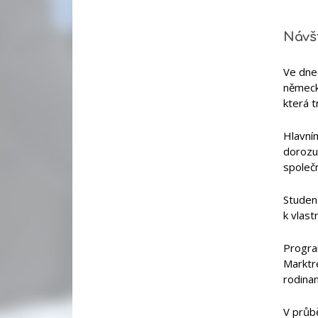
Návš
Ve dne
německ
která t
Hlavním
dorozum
společn
Student
k vlast
Program
Marktre
rodinam
V průbě