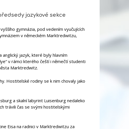
předsedy jazykové sekce
 vyššího gymnázia, pod vedením vyučujících
 gymnáziem v německém Marktredwitzu,
 anglický jazyk, které byly hlavním
ye“ v rámci kterého čeští i němečtí studenti
města Marktredwitz.
ahy. Hostitelské rodiny se k nim chovaly jako
sburg a skalní labyrint Luisenburg nedaleko
h trávili čas se svými hostitelskými
ine Eisa na radnici v Marktredwitzu za