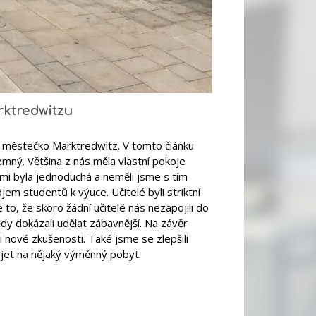
rktredwitzu
é městečko Marktredwitz. V tomto článku
jemný. Většina z nás měla vlastní pokoje
nimi byla jednoduchá a neměli jsme s tím
jem studentů k výuce. Učitelé byli striktní
e to, že skoro žádní učitelé nás nezapojili do
ády dokázali udělat zábavnější. Na závěr
i nové zkušenosti. Také jsme se zlepšili
 jet na nějaký výměnný pobyt.