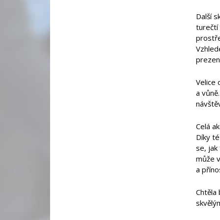
Další s
turečtí
prostře
Vzhlede
prezent
Velice 
a vůně.
návště
Celá ak
Díky té
se, jak
může v
a příno
Chtěla 
skvělý