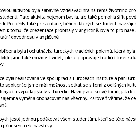
kvělou aktivitou byla zábavně-vzdělávací hra na téma životního pro
 studenti. Tato aktivita nejenom bavila, ale také pomohla šířit pov
dí. Proběhly také prezentace, během kterých si studenti navzájem 
m k tomu, že prezentace probíhaly v angličtině, byla to pro naše 
ační dovednosti v angličtině.
oblíbená byla i ochutnávka tureckých tradičních pokrmů, která byla
 Měli jsme také možnost vidět, jak se připravuje tradiční turecká 
vy.
ce byla realizována ve spolupráci s Euroteach Institute a paní Urb
to spolupráci jsme měli možnost setkat se s lidmi z odlišných kul
 fungují a vypadají školy v Turecku. Navíc jsme si uvědomili, jak d
zájemná výměna obohacovat nás všechny. Zároveň věříme, že celá
sná.
bych ještě jednou poděkovat všem studentům, kteří se této návštěv
m přínosem celé návštěvy.