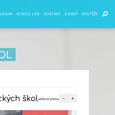
TUDIUM
SCHOOL LIFE
KONTAKT
E-SHOP
SOUTĚŽE
OL
ckých škol
−
+
velikost písma