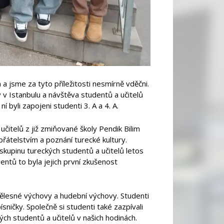
 jsme za tyto příležitosti nesmírně vděčni.
 v Istanbulu a návštěva studentů a učitelů
í byli zapojeni studenti 3. A a 4. A.
učitelů z již zmiňované školy Pendik Bilim
řátelstvím a poznání turecké kultury.
 skupinu tureckých studentů a učitelů letos
entů to byla jejich první zkušenost
 tělesné výchovy a hudební výchovy. Studenti
ničky. Společně si studenti také zazpívali
kých studentů a učitelů v našich hodinách.