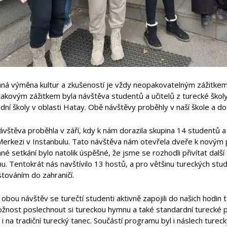
ná výměna kultur a zkušeností je vždy neopakovatelným zážitkem a
akovým zážitkem byla návštěva studentů a učitelů z turecké školy
dní školy v oblasti Hatay. Obě návštěvy proběhly v naší škole a do n
ávštěva proběhla v září, kdy k nám dorazila skupina 14 studentů a 
Merkezi v Instanbulu. Tato návštěva nám otevřela dveře k novým p
é setkání bylo natolik úspěšné, že jsme se rozhodli přivítat další
u. Tentokrát nás navštívilo 13 hostů, a pro většinu tureckých stud
továním do zahraničí.
bou návštěv se turečtí studenti aktivně zapojili do našich hodin
žnost poslechnout si tureckou hymnu a také standardní turecké pís
 i na tradiční turecký tanec. Součástí programu byl i náslech turec