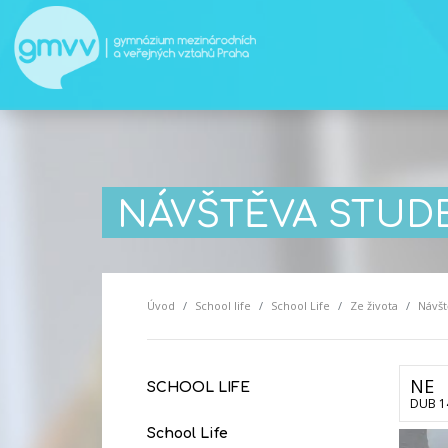
NÁVŠTĚVA STUD
Úvod
School life
School Life
Ze života
Návšt
NE
SCHOOL LIFE
DUB 1
School Life