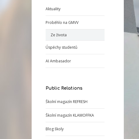
Aktuality
Proběhlo na GMVV
Ze života
Úspěchy studentů
AI Ambasador
Public Relations
Školní magazín REFRESH
Školní magazín KLAMOFFKA
Blog školy