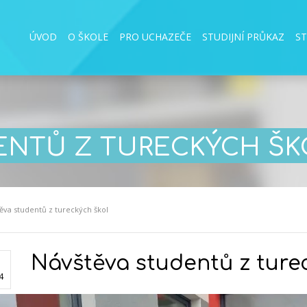
ÚVOD
O ŠKOLE
PRO UCHAZEČE
STUDIJNÍ PRŮKAZ
S
ENTŮ Z TURECKÝCH ŠK
ěva studentů z tureckých škol
Návštěva studentů z ture
4