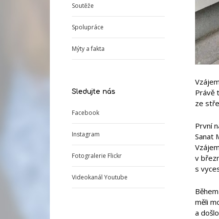
Soutěže
Spolupráce
Mýty a fakta
Vzájem
Právě t
Sledujte nás
ze stře
Facebook
První n
Instagram
Sanat 
Vzájemn
Fotogralerie Flickr
v březn
s vyces
Videokanál Youtube
Během o
měli mo
a došlo