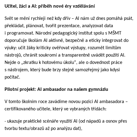
Učitel, žáci a AI: příběh nové éry vzdělávání
Svět se mění rychleji než kdy dřív – AI nám už dnes pomáhá psát,
překládat, plánovat, tvořit prezentace, analyzovat data
i programovat. Národní pedagogický institut spolu s MŠMT
doporučuje školám AI aktivně, bezpečně a eticky integrovat do
výuky: učit žáky kriticky ověřovat výstupy, rozumět limitům
nástrojů, chránit soukromí a transparentně uvádět použití AI.
Nejde o „zkratku k hotovému úkolu“, ale o dovednost práce
s nástrojem, který bude brzy stejně samozřejmý jako kdysi
počítač.
Pilotní projekt: AI ambasador na našem gymnáziu
V tomto školním roce zavádíme novou pozici AI ambasadora –
certifikovaného učitele, který ve vybraných třídách:
· ukazuje praktické scénáře využití AI (od nápadů a osnov přes
tvorbu textu/obrazů až po analýzu dat),