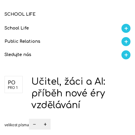
SCHOOL LIFE
School Life
Ze života
Aktuality
Proběhlo na GMVV
Úspěchy studentů
AI Ambasador
Public Relations
Školní magazín REFRESH
Školní magazín KLAMOFFKA
Blog školy
Soutěže
Spolup
Sledujte nás
Facebook
Instagram
Fotogralerie Flickr
Videokanál Youtube
Učitel, žáci a AI:
PO
PRO 1
příběh nové éry
vzdělávání
−
+
velikost písma