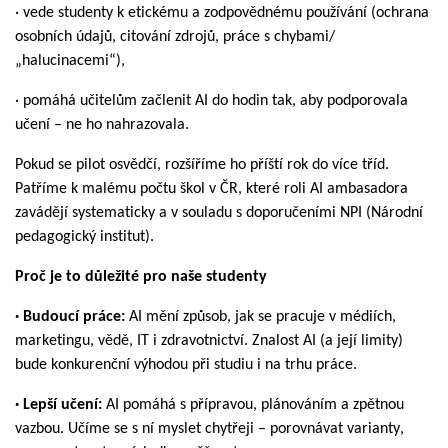
· vede studenty k etickému a zodpovědnému používání (ochrana
osobních údajů, citování zdrojů, práce s chybami
/
„
halucinacemi“),
· pomáhá učitelům začlenit AI do hodin tak, aby podporovala
učení – ne ho nahrazovala.
Pokud se pilot osvědčí, rozšíříme ho příští rok do více tříd.
Patříme k malému počtu škol v ČR, které roli AI ambasadora
zavádějí systematicky a v souladu s doporučeními NPI (Národní
pedagogický institut).
Proč je to důležité pro naše studenty
· Budoucí práce:
AI mění způsob, jak se pracuje v médiích,
marketingu, vědě, IT i zdravotnictví. Znalost AI (a její limity)
bude konkurenční výhodou při studiu i na trhu práce.
· Lepší učení:
AI pomáhá s přípravou, plánováním a zpětnou
vazbou. Učíme se s ní myslet chytřeji – porovnávat varianty,