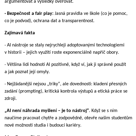
argumentovat a výsledky ověřovat.
· Bezpečnost a fair play:
Jasná pravidla ve škole (co je pomoc,
co je podvod), ochrana dat a transparentnost.
Zajímavá fakta
· AI nástroje se staly nejrychleji adoptovanými technologiemi
v historii – jejich využití roste exponenciálně napříč obory.
· Většina lidí hodnotí AI pozitivně, když ví, jak ji správně použít
a jak poznat její omyly.
· Nejžádanější nejsou „triky“, ale dovednosti: kladení přesných
zadání (
prompting
), kritická kontrola výstupů a etická práce se
zdroji.
„AI není náhrada myšlení – je to nástroj“
. Když se s ním
naučíme pracovat chytře a zodpovědně, otevře našim studentům
nové možnosti studia i budoucí kariéry.