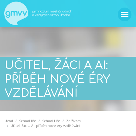
UČITEL, ŽÁCI A AI:
PŘÍBĚH NOVÉ ÉRY
VZDĚLÁVÁNÍ
Úvod
School life
School Life
Ze života
Učitel, žáci a AI: příběh nové éry vzdělávání