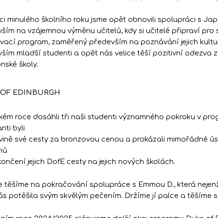
ci minulého školního roku jsme opět obnovili spolupráci s Ja
ším na vzájemnou výměnu učitelů, kdy si učitelé připraví pro
vací program, zaměřený především na poznávání jejich kultur
ším mladší studenti a opět nás velice těší pozitivní odezv
nské školy.
 OF EDINBURGH
kém roce dosáhli tři naši studenti významného pokroku v pro
nti byli
vině své cesty za bronzovou cenou a prokázali mimořádné úsi
hů
končení jejich DofE cesty na jejich nových školách.
e těšíme na pokračování spolupráce s Emmou D., která nejenž
ás potěšila svým skvělým pečením. Držíme jí palce a těšíme se,