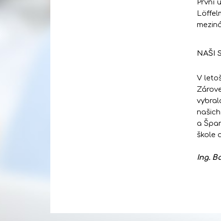
První 
Löffel
meziná
NAŠI 
V leto
Zárove
vybral
našich
a Špan
škole 
Ing. 