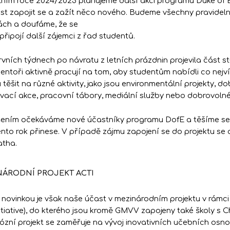
lním roce 2024/2025 plánujeme další akci programu Duke of E
t zapojit se a zažít něco nového. Budeme všechny pravidel
tách a doufáme, že se
připojí další zájemci z řad studentů.
prvních týdnech po návratu z letních prázdnin projevila část 
entoři aktivně pracují na tom, aby studentům nabídli co nejví
těšit na různé aktivity, jako jsou environmentální projekty, do
vací akce, pracovní tábory, mediální služby nebo dobrovolné 
ením očekáváme nové účastníky programu DofE a těšíme se n
nto rok přinese. V případě zájmu zapojení se do projektu s
atha.
ÁRODNÍ PROJEKT ACTI
 novinkou je však naše účast v mezinárodním projektu v rám
itiative), do kterého jsou kromě GMVV zapojeny také školy s
ózní projekt se zaměřuje na vývoj inovativních učebních osnov,