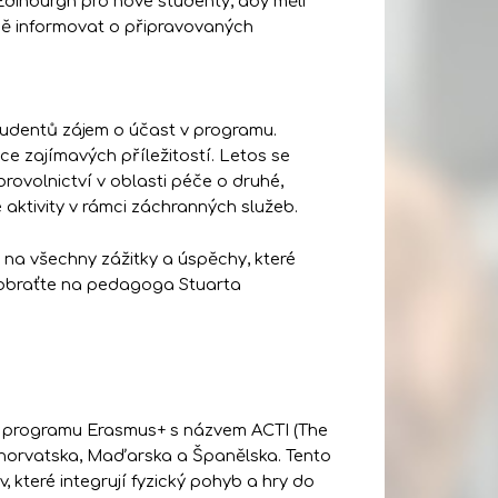
dinburgh pro nové studenty, aby měli
ně informovat o připravovaných
studentů zájem o účast v programu.
ce zajímavých příležitostí. Letos se
brovolnictví v oblasti péče o druhé,
aktivity v rámci záchranných služeb.
a všechny zážitky a úspěchy, které
e obraťte na pedagoga Stuarta
ci programu Erasmus+ s názvem ACTI (The
 Chorvatska, Maďarska a Španělska. Tento
 které integrují fyzický pohyb a hry do