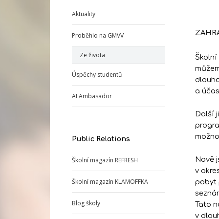
Aktuality
ZAHRA
Proběhlo na GMVV
Ze života
Školní
můžeme
Úspěchy studentů
dlouho
a účas
AI Ambasador
Další 
progra
možnos
Public Relations
Nově j
Školní magazín REFRESH
v okre
Školní magazín KLAMOFFKA
pobyt 
seznám
Blog školy
Tato n
v dlou