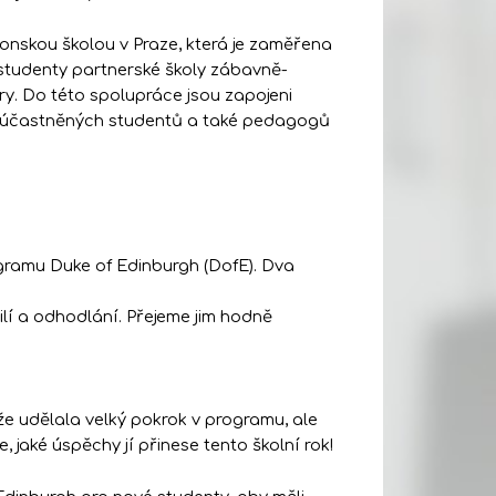
ponskou školou v Praze, která je zaměřena
 studenty partnerské školy zábavně-
y. Do této spolupráce jsou zapojeni
a zúčastněných studentů a také pedagogů
gramu Duke of Edinburgh (DofE). Dva
lí a odhodlání. Přejeme jim hodně
e udělala velký pokrok v programu, ale
 jaké úspěchy jí přinese tento školní rok!