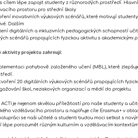
 s cílem lépe zapojit studenty z různorodých prostředí. Hlavním
vacího prostoru pro střední školy
oření inovativních výukových scénářů, které motivují studenty
livé. Dalším
ílení digitálních a inkluzivních pedagogických schopností uči
ých scénářů propojujících fyzickou aktivitu s akademickými 
é aktivity projektu zahrnují:
plementaci pohybově založeného učení (MBL), které zlepšuje 
tředí.
tvoření 20 digitálních výukových scénářů propojujících fyzic
gažování škol, neziskových organizací a médií do projektu.
t ACTI je nejenom skvělou příležitostí pro naše studenty a učite
kého vzdělávacího prostoru a naplňuje cíle Erasmus+ v oblast
polupráci se naši učitelé a studenti budou moci setkat s nový
 lépe porozumět různým kulturním a vzdělávacím kontextům