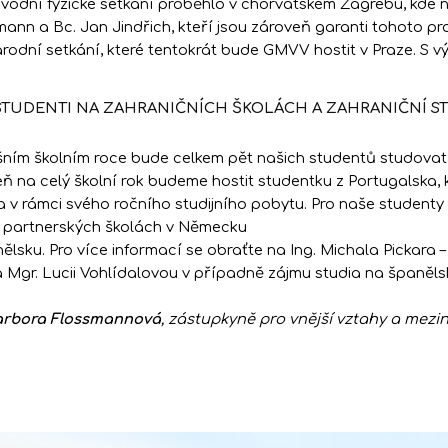
úvodní fyzické setkání proběhlo v chorvatském Zagrebu, kde 
mann a Bc. Jan Jindřich, kteří jsou zároveň garanti tohoto pr
rodní setkání, které tentokrát bude GMVV hostit v Praze. S v
STUDENTI NA ZAHRANIČNÍCH ŠKOLÁCH A ZAHRANIČNÍ 
šním školním roce bude celkem pět našich studentů studovat n
ň na celý školní rok budeme hostit studentku z Portugalska, k
a v rámci svého ročního studijního pobytu. Pro naše student
 partnerských školách v Německu
ělsku. Pro více informací se obraťte na Ing. Michala Pickara
a Mgr. Lucii Vohlídalovou v případně zájmu studia na španělsk
Barbora Flossmannová
, zástupkyně pro vnější vztahy a mez