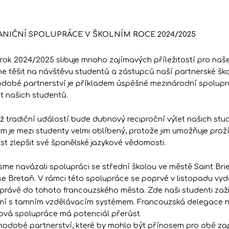
NIČNÍ SPOLUPRÁCE V ŠKOLNÍM ROCE 2024/2025
 rok 2024/2025 slibuje mnoho zajímavých příležitostí pro naše s
 těšit na návštěvu studentů a zástupců naší partnerské ško
dobé partnerství je příkladem úspěšné mezinárodní spoluprá
t našich studentů.
již tradiční událostí bude dubnový reciproční výlet našich s
m je mezi studenty velmi oblíbený, protože jim umožňuje prož
t zlepšit své španělské jazykové vědomosti.
sme navázali spolupráci se střední školou ve městě Saint Brie
se Bretaň. V rámci této spolupráce se poprvé v listopadu vy
právě do tohoto francouzského města. Zde naši studenti zažijí
í s tamním vzdělávacím systémem. Francouzská delegace ná
ová spolupráce má potenciál přerůst
hodobé partnerství, které by mohlo být přínosem pro obě zap