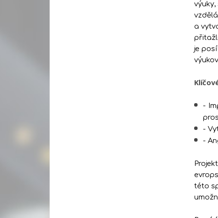
výuky,
vzdělá
a vytv
přitaž
je pos
výukov
Klíčov
- Im
pros
- Vy
- An
Projek
evrops
této s
umožní