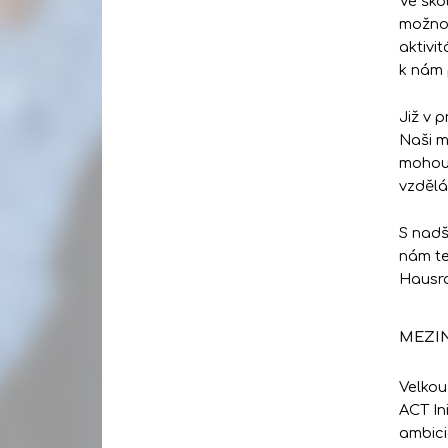
Ve ško
možnos
aktivi
k nám 
Již v 
Naši m
mohou 
vzdělá
S nadš
nám te
Hausr
MEZIN
Velkou
ACT In
ambici