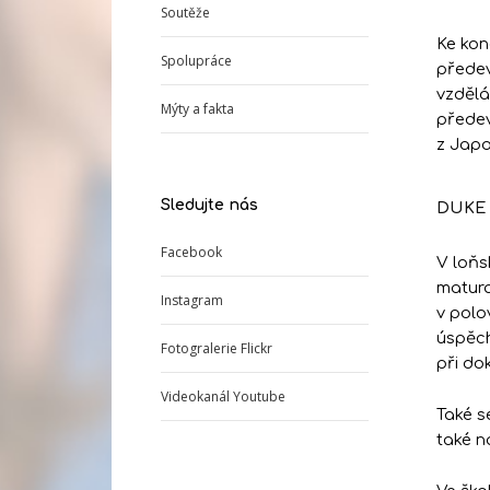
Soutěže
Ke kon
Spolupráce
předev
vzdělá
Mýty a fakta
předev
z Japo
Sledujte nás
DUKE
Facebook
V loňs
matura
Instagram
v polo
úspěc
Fotogralerie Flickr
při do
Videokanál Youtube
Také s
také n