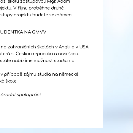
naši školu zastupovali Mgr. Adam
ojektu. V říjnu proběhne druhé
ýstupy projektu budete seznámeni.
STUDENTKA NA GMVV
a zahraničních školách v Anglii a v USA.
terá si Českou republiku a naši školu
y stále nabízíme možnost studia na
 – v případě zájmu studia na německé
é škole.
inárodní spolupráci