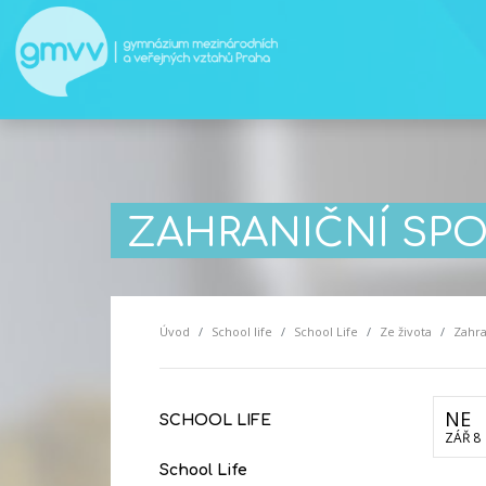
ZAHRANIČNÍ SPO
Úvod
School life
School Life
Ze života
Zahra
NE
SCHOOL LIFE
ZÁŘ 8
School Life