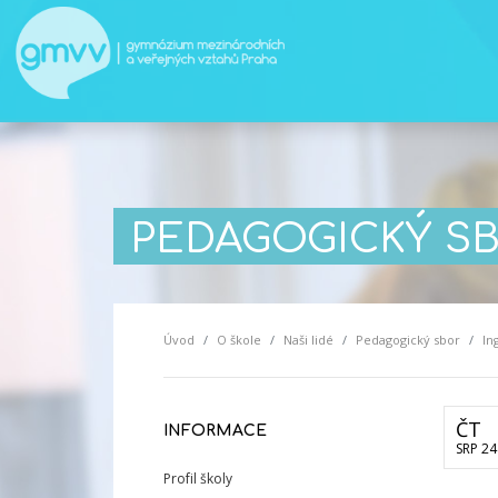
PEDAGOGICKÝ S
Úvod
O škole
Naši lidé
Pedagogický sbor
In
ČT
INFORMACE
SRP 24
Profil školy