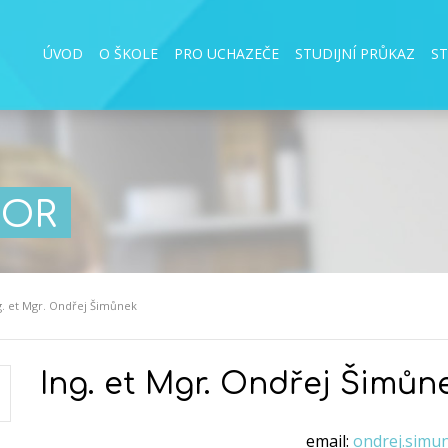
ÚVOD
O ŠKOLE
PRO UCHAZEČE
STUDIJNÍ PRŮKAZ
S
BOR
g. et Mgr. Ondřej Šimůnek
Ing. et Mgr. Ondřej Šimůn
email:
ondrej.simu