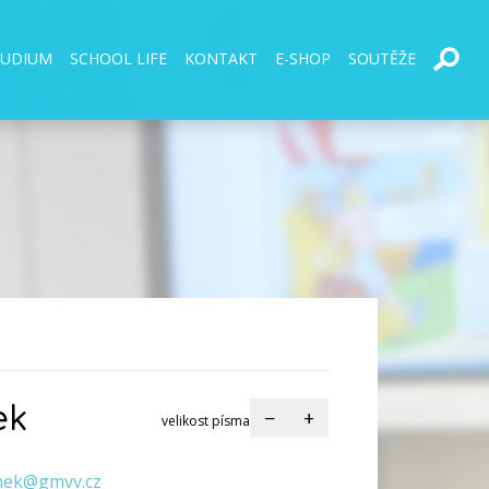
TUDIUM
SCHOOL LIFE
KONTAKT
E-SHOP
SOUTĚŽE
ek
−
+
velikost písma
nek@gmvv.cz