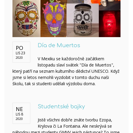
Día de Muertos
PO
LIS 23
2020
V Mexiku se každoročně začátkem
listopadu slaví svátek "Día de Muertos",
který patří na seznam kulturního dědictví UNESCO. Když
jsme si letos nemohli vyzdobit v tomto duchu naši
školu, tak si studenti udělali výzdobu doma.
Studentské bajky
NE
LIS 8
2020
Jistě všichni dobře znáte tvorbu Ezopa,
Krylova či La Fontaina. Ale neskrývá se
náhodou mezi studenty GMVV jejich nástupce? To jsme