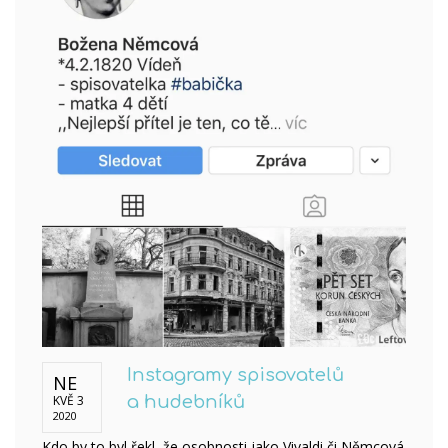
Instagramy spisovatelů
NE
KVĚ 3
a hudebníků
2020
Kdo by to byl řekl, že osobnosti jako Vivaldi či Němcová