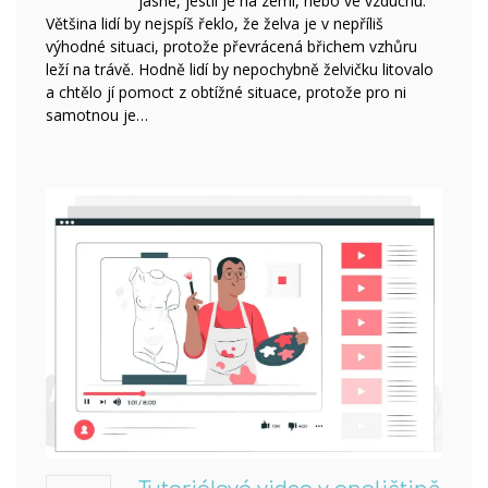
jasné, jestli je na zemi, nebo ve vzduchu.
Většina lidí by nejspíš řeklo, že želva je v nepříliš
výhodné situaci, protože převrácená břichem vzhůru
leží na trávě. Hodně lidí by nepochybně želvičku litovalo
a chtělo jí pomoct z obtížné situace, protože pro ni
samotnou je…