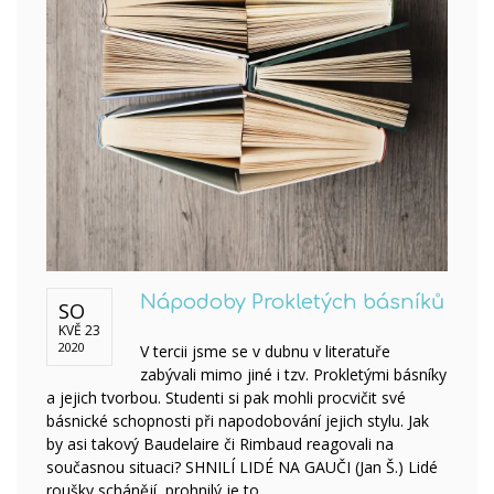
Nápodoby Prokletých básníků
SO
KVĚ 23
2020
V tercii jsme se v dubnu v literatuře
zabývali mimo jiné i tzv. Prokletými básníky
a jejich tvorbou. Studenti si pak mohli procvičit své
básnické schopnosti při napodobování jejich stylu. Jak
by asi takový Baudelaire či Rimbaud reagovali na
současnou situaci? SHNILÍ LIDÉ NA GAUČI (Jan Š.) Lidé
roušky schánějí, prohnilý je to…