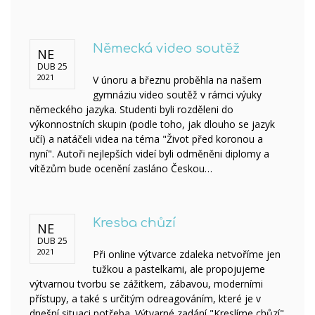
Německá video soutěž
NE
DUB 25
2021
V únoru a březnu proběhla na našem
gymnáziu video soutěž v rámci výuky
německého jazyka. Studenti byli rozděleni do
výkonnostních skupin (podle toho, jak dlouho se jazyk
učí) a natáčeli videa na téma "Život před koronou a
nyní". Autoři nejlepších videí byli odměněni diplomy a
vítězům bude ocenění zasláno Českou…
Kresba chůzí
NE
DUB 25
2021
Při online výtvarce zdaleka netvoříme jen
tužkou a pastelkami, ale propojujeme
výtvarnou tvorbu se zážitkem, zábavou, moderními
přístupy, a také s určitým odreagováním, které je v
dnešní situaci potřeba. Výtvarné zadání "Kreslíme chůzí"