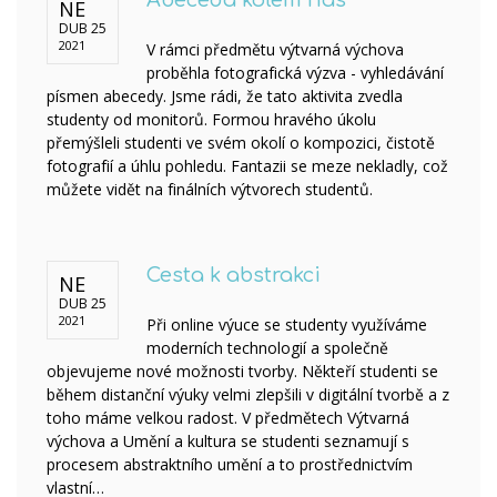
Abeceda kolem nás
NE
DUB 25
2021
V rámci předmětu výtvarná výchova
proběhla fotografická výzva - vyhledávání
písmen abecedy. Jsme rádi, že tato aktivita zvedla
studenty od monitorů. Formou hravého úkolu
přemýšleli studenti ve svém okolí o kompozici, čistotě
fotografií a úhlu pohledu. Fantazii se meze nekladly, což
můžete vidět na finálních výtvorech studentů.
Cesta k abstrakci
NE
DUB 25
2021
Při online výuce se studenty využíváme
moderních technologií a společně
objevujeme nové možnosti tvorby. Někteří studenti se
během distanční výuky velmi zlepšili v digitální tvorbě a z
toho máme velkou radost. V předmětech Výtvarná
výchova a Umění a kultura se studenti seznamují s
procesem abstraktního umění a to prostřednictvím
vlastní…