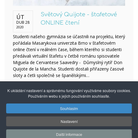
Světový Quijote - štafetové
ÚT
DUB 28
ONLINE čtení
2020
Studenti našeho gymnázia se účastnili na projektu, který
pořádala Masarykova univerzita Brno v štafetovém
online čtení v reálném čase, během kterého si studenti
předávali virtuální štafetu v četbě románu spisovatele
Miguela de Cervantese Saavedry - Důmyslný rytíř Don
Quijote de la Mancha. Studenti dostali přiřazeny časové
sloty a četli společně se španělskými…
K ukládání nastavení a správnému fungování využíváme soubory cookies.
Používáním webu s jejich používáním souhlasíte.
Souhlasím
© 2014 - 2026
Gymnázium mezinárodních a veřejných
vztahů Praha s.r.o.
| Kuncova 1580, 155 00 Praha 5, +420
Nastavení
251 550 846 |
info@gmvv.cz
Správu převzal: Agionet.cz
, 2020
*
Další informace