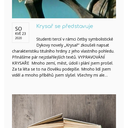
Krysař se představuje
SO
KVĚ 23
2020
Studenti tercií v rámci četby symbolistické
Dykovy novely „Krysař“ zkoušeli napsat
charakteristiku titulního hrdiny z jeho vlastního pohledu.
Přinášíme pár nejzdařilejších textů. VYPRAVOVÁNÍ
KRYSAŘE Mnoho zemí, měst, údolí i plání jsem prošel.
Za ta léta se to na člověku podepíše. Mnoho lidí jsem
viděl a mnoho příběhů jsem slyšel. Všechny mi ale…