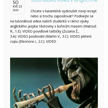
Tutoriálová videa v angličtině
SO
KVĚ 23
2020
Chcete v karanténě vyzkoušet nový recept
nebo si trochu zaposilovat? Podívejte se
na tutoriálová videa našich studentů v rámci výuky
anglického jazyka: těstoviny s kuřecím masem (Matouš
R., 1.E): VIDEO povidlové taštičky (Zuzana Ž.,
3.A): VIDEO posilování (Martin V., 3.C): VIDEO pletení
copu (Eleonora I., 2.C): VIDEO