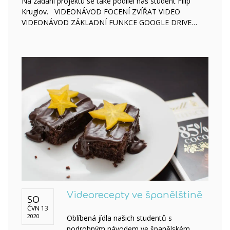
Na zadání projektu se také podílel náš student Filip
Kruglov. VIDEONÁVOD FOCENÍ ZVÍŘAT VIDEO
VIDEONÁVOD ZÁKLADNÍ FUNKCE GOOGLE DRIVE…
Videorecepty ve španělštině
SO
ČVN 13
2020
Oblíbená jídla našich studentů s
podrobným návodem ve španělském