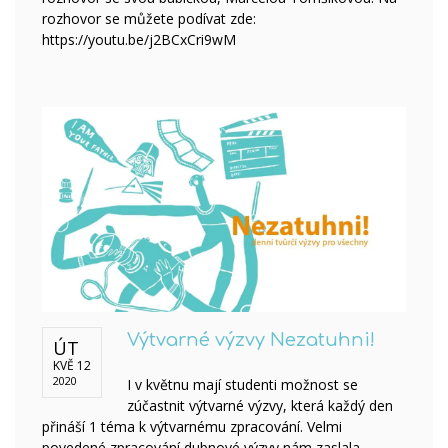
rozhovor se můžete podívat zde:
https://youtu.be/j2BCxCri9wM
Výtvarné výzvy Nezatuhni!
ÚT
KVĚ 12
2020
I v květnu mají studenti možnost se
zúčastnit výtvarné výzvy, která každý den
přináší 1 téma k výtvarnému zpracování. Velmi
povedené zpracování dubnové výzvy nám zaslala