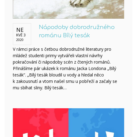
Nápodoby dobrodružného
NE
KVĚ 3
románu Bílý tesák
2020
V rámci práce s četbou dobrodružné literatury pro
mládež studenti primy vytvářeli vlastní návrhy
pokračování či nápodoby scén z čtených románů.
Přinášíme pár ukázek k románu Jacka Londona „Bílý
tesák“. „Bílý tesák bloudil u vody a hledal něco
k zakousnutí a vtom našel srnu u pobřeží a začaly se
mu sbíhat sliny. Bílý tesák…