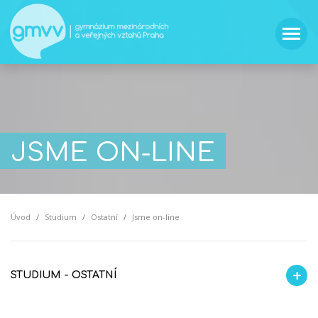
JSME ON-LINE
Úvod
Studium
Ostatní
Jsme on-line
STUDIUM - OSTATNÍ
Jsme on-line
Projektová výuka
Maturita
Kalendář