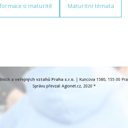
formace o maturitě
Maturitní témata
ích a veřejných vztahů Praha s.r.o.
| Kuncova 1580, 155 00 Pra
Správu převzal: Agionet.cz
, 2020
*