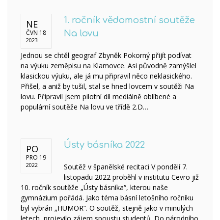
1. ročník vědomostní soutěže
NE
ČVN 18
Na lovu
2023
Jednou se chtěl geograf Zbyněk Pokorný přijít podívat
na výuku zeměpisu na Klamovce. Asi původně zamýšlel
klasickou výuku, ale já mu připravil něco neklasického.
Přišel, a aniž by tušil, stal se hned lovcem v soutěži Na
lovu. Připravil jsem pilotní díl mediálně oblíbené a
populární soutěže Na lovu ve třídě 2.D…
Ústy básníka 2022
PO
PRO 19
2022
Soutěž v španělské recitaci V pondělí 7.
listopadu 2022 proběhl v institutu Cevro již
10. ročník soutěže „Ústy básníka“, kterou naše
gymnázium pořádá. Jako téma básní letošního ročníku
byl vybrán „HUMOR“. O soutěž, stejně jako v minulých
letech, projevilo zájem spoustu studentů. Do národního