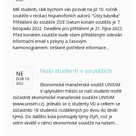
Milí studenti, rádi bychom vás pozvali na již 10. ročník
soutěže v recitaci hispanofoních autorů "Ústy básníka"
Přihlášení do soutěže ZDE Datum konání soutěže je 7.
listopadu 2022. Deadline pro přihlášení je 21. října 2022.
Před konáním soutěže bude všem přihlášeným odeslán
informační email s pokyny a časovým
harmonogramem. Veškeré potřebné informace…
Naši studenti v soutěžích
NE
DUB 10
2022
Ekonomická manažerská soutěž UNISIM
V uplynulém měsíci se naši studenti mohli
zúčastnit ekonomické manažerské soutěže UNISIM
(www.unisim.cz). Jednalo se o studenty VG a celkem se
zúčastnilo 18 studentů rozdělených po dvou do devíti
týmů. Do dalšího kola postoupily týmy čtyři, což je
velmi skvělé v rámci ekonomické soutěže na našem…