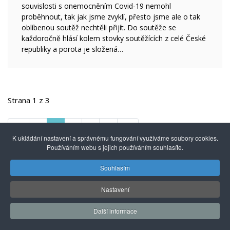
souvislosti s onemocněním Covid-19 nemohl
proběhnout, tak jak jsme zvyklí, přesto jsme ale o tak
oblíbenou soutěž nechtěli přijít. Do soutěže se
každoročně hlásí kolem stovky soutěžících z celé České
republiky a porota je složená…
Strana 1 z 3
1
2
3
K ukládání nastavení a správnému fungování využíváme soubory cookies.
Používáním webu s jejich používáním souhlasíte.
Souhlasím
© 2014 - 2026
Gymnázium mezinárodních a veřejných
vztahů Praha s.r.o.
| Kuncova 1580, 155 00 Praha 5, +420
Nastavení
251 550 846 |
info@gmvv.cz
Správu převzal: Agionet.cz
, 2020
*
Další informace