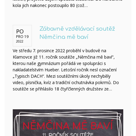
kola jich nakonec postoupilo 80 (což…
Zábavně vzdělávací soutěž
PO
PRO 19
Němčina mě baví
2022
Ve středu 7. prosince 2022 proběhl v budově na
Klamovce již 11. ročník soutěže „Němčina mě baví“,
kterou naše gymnázium pořádá ve spolupráci s
nakladatelstvím Hueber. Letošní ročník nesl označení
„Typisch DACH“. Mezi soutěžními úkoly nechyběly
video, písnička, kvíz a tradiční ochutnávka pokrmů. Do
soutěže se přihlásilo 18 čtyřčlenných družstev ze…