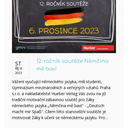
12. ročník soutěže Němčina
ST
ŘÍJ 4
mě baví
2023
Vážení vyučující německého jazyka, milí studenti,
Gymnázium mezinárodních a veřejných vztahů Praha
s.r.o. a nakladatelství Hueber Verlag Vás zvou na již
tradiční motivační zábavnou soutěž pro žáky
německého jazyka „Němčina mě baví" - „Deutsch
macht mir Spaß". Cílem této stanovištní soutěže je
motivovat žáky k učení se německému jazyku. Pro…