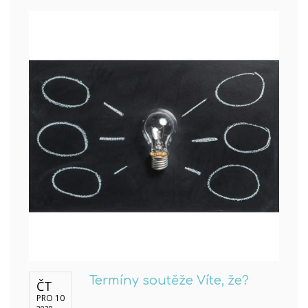
Termíny soutěže Víte, že?
ČT
PRO 10