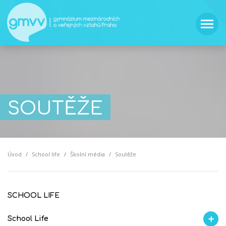
SOUTĚŽE
Úvod
School life
Školní média
Soutěže
SCHOOL LIFE
School Life