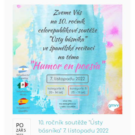
10. ročník soutěže "Ústy
PO
ZÁŘ 5
básníka" 7. listopadu 2022
2022