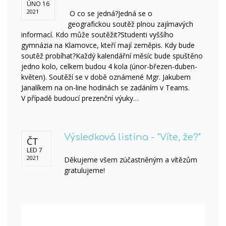
ÚNO 16
2021
O co se jedná?Jedná se o
geografickou soutěž plnou zajímavých
informací. Kdo může soutěžit?Studenti vyššího
gymnázia na Klamovce, kteří mají zeměpis. Kdy bude
soutěž probíhat?Každý kalendářní měsíc bude spuštěno
jedno kolo, celkem budou 4 kola (únor-březen-duben-
květen). Soutěží se v době oznámené Mgr. Jakubem
Janalíkem na on-line hodinách se zadáním v Teams.
V případě budoucí prezenční výuky…
Výsledková listina - "Víte, že?"
ČT
LED 7
2021
Děkujeme všem zúčastněným a vítězům
gratulujeme!