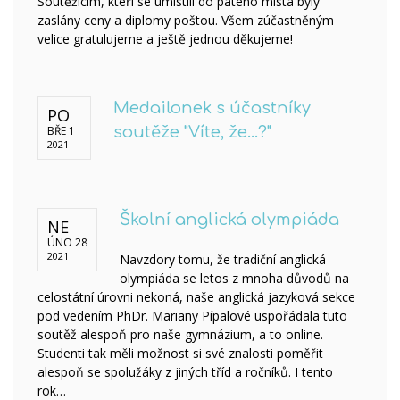
Soutěžícím, kteří se umístili do pátého místa byly
zaslány ceny a diplomy poštou. Všem zúčastněným
velice gratulujeme a ještě jednou děkujeme!
Medailonek s účastníky
PO
BŘE 1
soutěže "Víte, že...?"
2021
Školní anglická olympiáda
NE
ÚNO 28
2021
Navzdory tomu, že tradiční anglická
olympiáda se letos z mnoha důvodů na
celostátní úrovni nekoná, naše anglická jazyková sekce
pod vedením PhDr. Mariany Pípalové uspořádala tuto
soutěž alespoň pro naše gymnázium, a to online.
Studenti tak měli možnost si své znalosti poměřit
alespoň se spolužáky z jiných tříd a ročníků. I tento
rok…