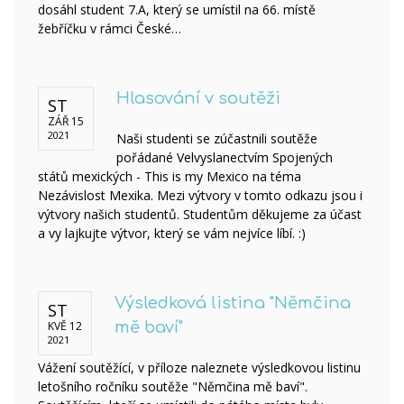
dosáhl student 7.A, který se umístil na 66. místě
žebříčku v rámci České…
Hlasování v soutěži
ST
ZÁŘ 15
2021
Naši studenti se zúčastnili soutěže
pořádané Velvyslanectvím Spojených
států mexických - This is my Mexico na téma
Nezávislost Mexika. Mezi výtvory v tomto odkazu jsou i
výtvory našich studentů. Studentům děkujeme za účast
a vy lajkujte výtvor, který se vám nejvíce líbí. :)
Výsledková listina "Němčina
ST
KVĚ 12
mě baví"
2021
Vážení soutěžící, v příloze naleznete výsledkovou listinu
letošního ročníku soutěže "Němčina mě baví".