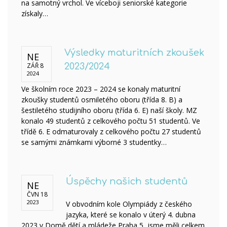
na samotný vrchol. Ve víceboji seniorské kategorie
získaly…
Výsledky maturitních zkoušek
NE
ZÁŘ 8
2023/2024
2024
Ve školním roce 2023 – 2024 se konaly maturitní
zkoušky studentů osmiletého oboru (třída 8. B) a
šestiletého studijního oboru (třída 6. E) naší školy. MZ
konalo 49 studentů z celkového počtu 51 studentů. Ve
třídě 6. E odmaturovaly z celkového počtu 27 studentů
se samými známkami výborné 3 studentky…
Úspěchy našich studentů
NE
ČVN 18
2023
V obvodním kole Olympiády z českého
jazyka, které se konalo v úterý 4. dubna
2023 v Domě dětí a mládeže Praha 5, jsme měli celkem