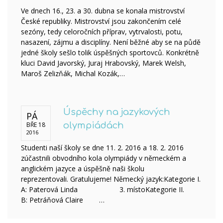
Ve dnech 16., 23. a 30. dubna se konala mistrovství
České republiky. Mistrovství jsou zakončením celé
sezóny, tedy celoročních příprav, vytrvalosti, potu,
nasazení, zájmu a disciplíny. Není běžné aby se na půdě
jedné školy sešlo tolik úspěšných sportovců. Konkrétně
kluci David Javorský, Juraj Hrabovský, Marek Welsh,
Maroš Zelizňák, Michal Kozák,…
Úspěchy na jazykových
PÁ
BŘE 18
olympiádách
2016
Studenti naší školy se dne 11. 2. 2016 a 18. 2. 2016
zúčastnili obvodního kola olympiády v německém a
anglickém jazyce a úspěšně naši školu
reprezentovali. Gratulujeme! Německý jazyk:Kategorie I.
A: Paterová Linda 3. místoKategorie II.
B: Petráňová Claire …