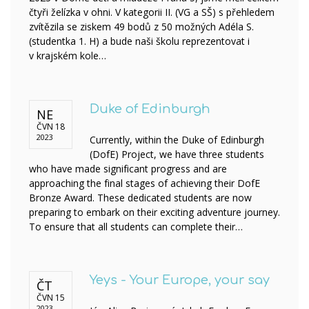
čtyři želízka v ohni. V kategorii II. (VG a SŠ) s přehledem
zvítězila se ziskem 49 bodů z 50 možných Adéla S.
(studentka 1. H) a bude naši školu reprezentovat i
v krajském kole…
Duke of Edinburgh
NE
ČVN 18
2023
Currently, within the Duke of Edinburgh
(DofE) Project, we have three students
who have made significant progress and are
approaching the final stages of achieving their DofE
Bronze Award. These dedicated students are now
preparing to embark on their exciting adventure journey.
To ensure that all students can complete their…
Yeys - Your Europe, your say
ČT
ČVN 15
2023