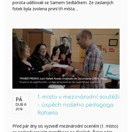
porota udělovali se Samem Sedláčkem. Ze zaslaných
fotek byla zvolena první tři místa…
1. místo v mezinárodní soutěži
PÁ
DUB 6
- úspěch našeho pedagoga
2018
Rafaela
Před pár dny sis vyzvedl mezinárodní ocenění (1. místo)