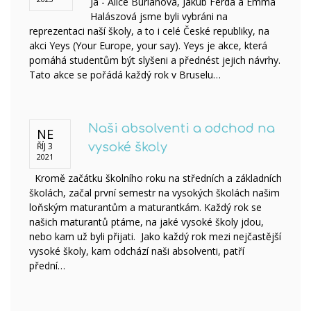
Já - Alice Burianová, Jakub Ferda a Emma
Halászová jsme byli vybráni na
reprezentaci naší školy, a to i celé České republiky, na
akci Yeys (Your Europe, your say). Yeys je akce, která
pomáhá studentům být slyšeni a přednést jejich návrhy.
Tato akce se pořádá každý rok v Bruselu…
Naši absolventi a odchod na
NE
ŘÍJ 3
vysoké školy
2021
Kromě začátku školního roku na středních a základních
školách, začal první semestr na vysokých školách našim
loňským maturantům a maturantkám. Každý rok se
našich maturantů ptáme, na jaké vysoké školy jdou,
nebo kam už byli přijati. Jako každý rok mezi nejčastější
vysoké školy, kam odchází naši absolventi, patří
přední…