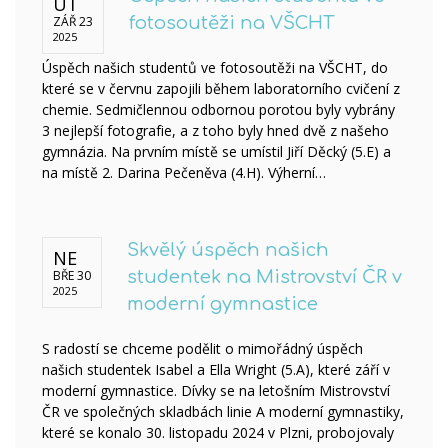
ÚT
ZÁŘ 23
fotosoutěži na VŠCHT
2025
Úspěch našich studentů ve fotosoutěži na VŠCHT, do
které se v červnu zapojili během laboratorního cvičení z
chemie. Sedmičlennou odbornou porotou byly vybrány
3 nejlepší fotografie, a z toho byly hned dvě z našeho
gymnázia. Na prvním místě se umístil Jiří Děcký (5.E) a
na místě 2. Darina Pečeněva (4.H). Výherní…
Skvělý úspěch našich
NE
BŘE 30
studentek na Mistrovství ČR v
2025
moderní gymnastice
S radostí se chceme podělit o mimořádný úspěch
našich studentek Isabel a Ella Wright (5.A), které září v
moderní gymnastice. Dívky se na letošním Mistrovství
ČR ve společných skladbách linie A moderní gymnastiky,
které se konalo 30. listopadu 2024 v Plzni, probojovaly