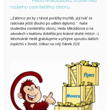
Heda Mikolášová, studentka
našeho osmiletého oboru
,,Zatímco jiní by z těsné porážky truchlili, její tvář se
radovala ještě dlouho po udílení diplomů." Naše
studentka osmiletého oboru, Heda Mikolášová si na
závodech v biatlonu doběhla pro krásné druhé místo! :-)
Mnohokrát Hedě gratulujeme a přejme spoustu dalších
úspěchů v životě. Odkaz na celý článek ZDE