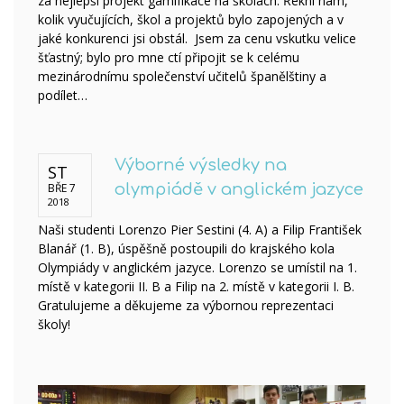
za nejlepší projekt gamifikace na školách. Řekni nám,
kolik vyučujících, škol a projektů bylo zapojených a v
jaké konkurenci jsi obstál. Jsem za cenu vskutku velice
šťastný; bylo pro mne ctí připojit se k celému
mezinárodnímu společenství učitelů španělštiny a
podílet…
Výborné výsledky na
ST
BŘE 7
olympiádě v anglickém jazyce
2018
Naši studenti Lorenzo Pier Sestini (4. A) a Filip František
Blanář (1. B), úspěšně postoupili do krajského kola
Olympiády v anglickém jazyce. Lorenzo se umístil na 1.
místě v kategorii II. B a Filip na 2. místě v kategorii I. B.
Gratulujeme a děkujeme za výbornou reprezentaci
školy!