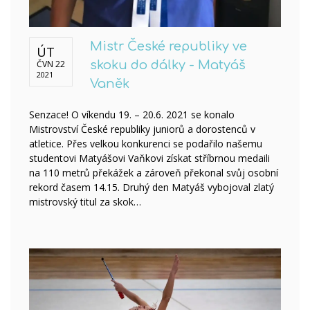
Mistr České republiky ve
ÚT
ČVN 22
skoku do dálky - Matyáš
2021
Vaněk
Senzace! O víkendu 19. – 20.6. 2021 se konalo
Mistrovství České republiky juniorů a dorostenců v
atletice. Přes velkou konkurenci se podařilo našemu
studentovi Matyášovi Vaňkovi získat stříbrnou medaili
na 110 metrů překážek a zároveň překonal svůj osobní
rekord časem 14.15. Druhý den Matyáš vybojoval zlatý
mistrovský titul za skok…