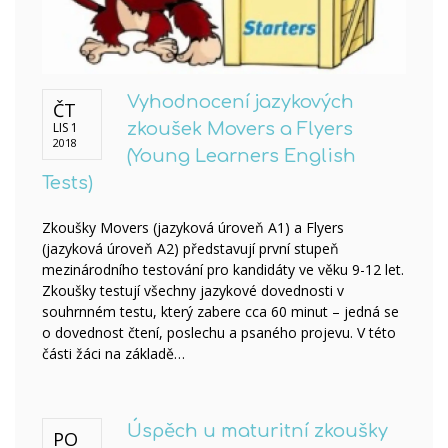
Vyhodnocení jazykových
ČT
LIS 1
zkoušek Movers a Flyers
2018
(Young Learners English
Tests)
Zkoušky Movers (jazyková úroveň A1) a Flyers
(jazyková úroveň A2) představují první stupeň
mezinárodního testování pro kandidáty ve věku 9-12 let.
Zkoušky testují všechny jazykové dovednosti v
souhrnném testu, který zabere cca 60 minut – jedná se
o dovednost čtení, poslechu a psaného projevu. V této
části žáci na základě…
Úspěch u maturitní zkoušky
PO