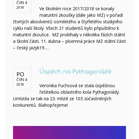
ČVN 4
2018
Ve školním roce 2017/2018 se konaly
maturitní zkoušky (dále jako MZ) v pořadí
čtvrtých absolventů osmiletého a čtyřletého studijního
cyklu naší školy. Všech 21 studentů bylo připuštěno k
maturitní zkoušce. MZ probíhaly v několika fázích státní
a školní části. 11. dubna – písemná práce MZ státní části
– český jazyk19.…
Úspěch na Pythagoriádě
PO
ČVN 4
2018
Veronika Fuchsová se stala úspěšnou
řešitelkou oblastního kola Pythagoriády.
Umístila se tak na 23. místě ze 103 zúčastněných
konkurentů. Blahopřejeme!