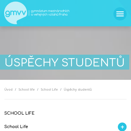
ÚSPĚCHY STUDENTŮ
Úvod
School life
School Life
Úspěchy studentů
SCHOOL LIFE
School Life