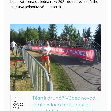
bude zařazena od ledna roku 2021 do reprezentačního
družstva jednotlivkyň - seniorek.…
Těsně druhá? Vůbec nevadí,
ÚT
ČVN 25
zářila mladá biatlonistka
2019