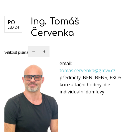
Dokumenty školy
Formuláře
Kariéra
Ing. Tomáš
PO
LED 24
Červenka
−
+
velikost písma
email:
tomas.cervenka@gmvv.cz
předměty:
BEN, BENS, EKOS
konzultační hodiny:
dle
individuální domluvy