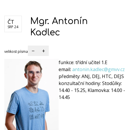
Dokumenty školy
Formuláře
Kariéra
Mgr. Antonín
ČT
SRP 24
Kadlec
−
+
velikost písma
funkce:
třídní učitel 1.E
email:
antonin.kadlec@gmvv.cz
předměty:
ANJ, DEJ, HTC, DEJS
konzultační hodiny:
Stodůlky:
14.40 - 15.25, Klamovka: 14.00 -
14.45